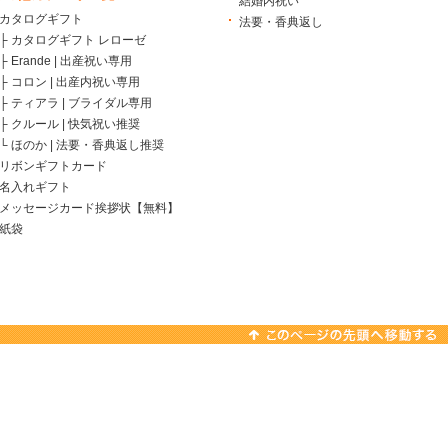
結婚内祝い
カタログギフト
法要・香典返し
├
カタログギフト レローゼ
├
Erande | 出産祝い専用
├
コロン | 出産内祝い専用
├
ティアラ | ブライダル専用
├
クルール | 快気祝い推奨
└
ほのか | 法要・香典返し推奨
リボンギフトカード
名入れギフト
メッセージカード挨拶状【無料】
紙袋