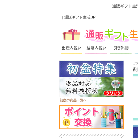
通販ギフト生活
｜通販ギフト生活.JP
ご
削
初盆の商品一覧へ