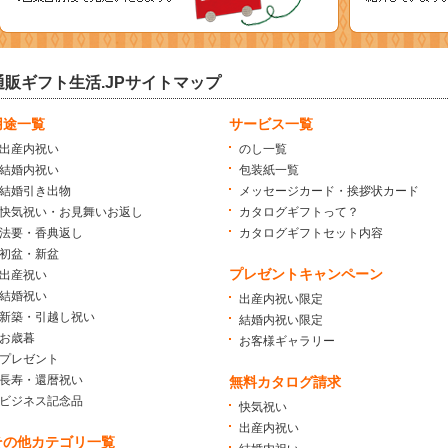
通販ギフト生活.JPサイトマップ
用途一覧
サービス一覧
出産内祝い
のし一覧
結婚内祝い
包装紙一覧
結婚引き出物
メッセージカード・挨拶状カード
快気祝い・お見舞いお返し
カタログギフトって？
法要・香典返し
カタログギフトセット内容
初盆・新盆
プレゼントキャンペーン
出産祝い
結婚祝い
出産内祝い限定
新築・引越し祝い
結婚内祝い限定
お歳暮
お客様ギャラリー
プレゼント
長寿・還暦祝い
無料カタログ請求
ビジネス記念品
快気祝い
出産内祝い
その他カテゴリ一覧