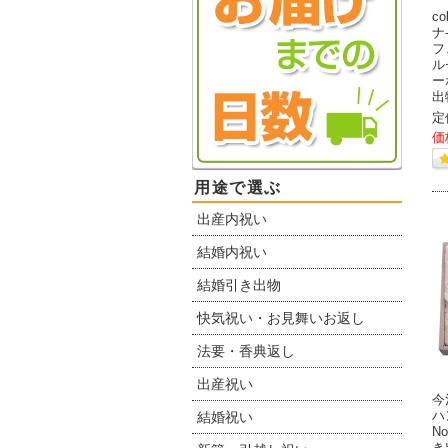
c
ナ
フ
ル
ー
出
定
価
用途で選ぶ
出産内祝い
結婚内祝い
結婚引き出物
快気祝い・お見舞いお返し
法要・香典返し
出産祝い
今
ハ
結婚祝い
N
き