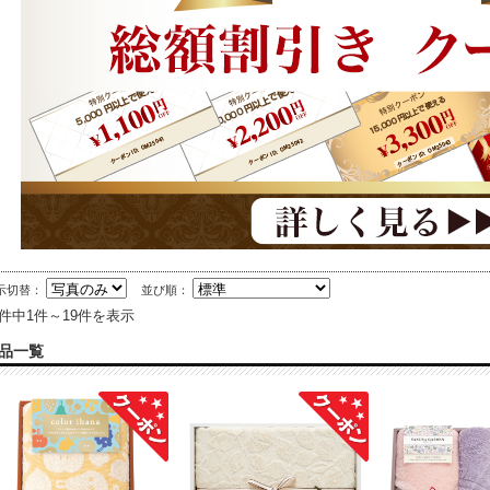
示切替：
並び順：
9件中1件～19件を表示
品一覧