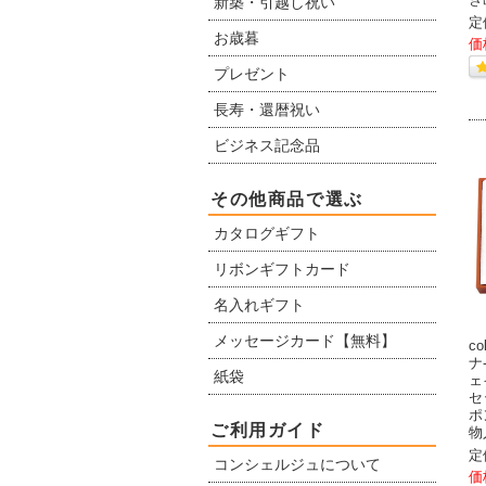
新築・引越し祝い
定
お歳暮
価
プレゼント
長寿・還暦祝い
ビジネス記念品
その他商品で選ぶ
カタログギフト
リボンギフトカード
名入れギフト
メッセージカード【無料】
c
ナ
紙袋
ェ
セ
ポ
ご利用ガイド
物
定
コンシェルジュについて
価