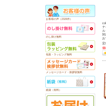
お客様の声（2326件）
c
ナ
ル
対
のし掛け無料
お
定
価
包装・ラッピング無料
メッセージカード・挨拶状無料
紙袋（有料）