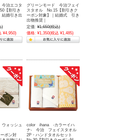
 今治エコタ
グリーンモード 今治フェイ
.50【割引き
スタオル No.15【割引きク
｜結婚引き出
ーポン対象】｜結婚式 引き
出物推奨｜
込)
定価:
¥1,650
(税込)
 ¥4,950)
価格:
¥1,350
(税込 ¥1,485)
 ウォッシュ
color ihana -カラーイハ
ト
ナ- 今治 フェイスタオル
クーポン対
2P・ハンドタオルセット
引き出物にお
No.30【割引きクーポン対