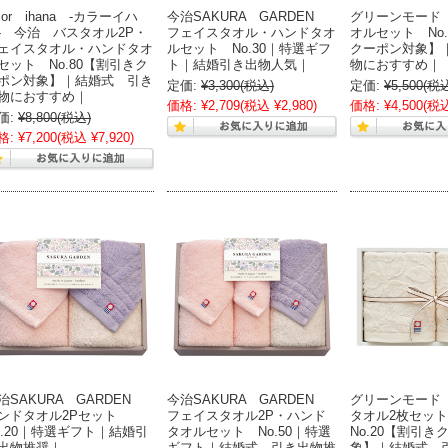
olor ihana -カラーイハ
今治SAKURA GARDEN
グリーンモード
- 今治 バスタオル2P・
フェイスタオル・ハンドタオ
オルセット No
ェイスタオル・ハンドタオ
ルセット No.30｜特選ギフ
クーポン対象】
セット No.80【割引きク
ト｜結婚引き出物人気｜
物におすすめ｜
ポン対象】｜結婚式 引き
定価:
¥3,300
(税込)
定価:
¥5,500
(税
物におすすめ｜
価格:
¥2,709
(税込 ¥2,980)
価格:
¥4,500
(税込
価:
¥8,800
(税込)
格:
¥7,200
(税込 ¥7,920)
治SAKURA GARDEN
今治SAKURA GARDEN
グリーンモード
ンドタオル2Pセット
フェイスタオル2P・ハンド
タオル2枚セッ
o.20｜特選ギフト｜結婚引
タオルセット No.50｜特選
No.20【割引き
出物推奨｜
ギフト｜結婚式 引き出物推
象】｜結婚式 