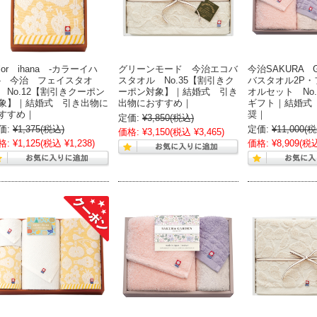
olor ihana -カラーイハ
グリーンモード 今治エコバ
今治SAKURA 
- 今治 フェイスタオ
スタオル No.35【割引きク
バスタオル2P・
 No.12【割引きクーポン
ーポン対象】｜結婚式 引き
オルセット No.
象】｜結婚式 引き出物に
出物におすすめ｜
ギフト｜結婚式
すすめ｜
奨｜
定価:
¥3,850
(税込)
価:
¥1,375
(税込)
定価:
¥11,000
(税
価格:
¥3,150
(税込 ¥3,465)
格:
¥1,125
(税込 ¥1,238)
価格:
¥8,909
(税込