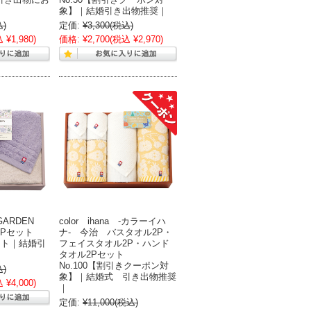
象】｜結婚引き出物推奨｜
込)
定価:
¥3,300
(税込)
 ¥1,980)
価格:
¥2,700
(税込 ¥2,970)
GARDEN
color ihana -カラーイハ
2Pセット
ナ- 今治 バスタオル2P・
ギフト｜結婚引
フェイスタオル2P・ハンド
タオル2Pセット
No.100【割引きクーポン対
込)
象】｜結婚式 引き出物推奨
 ¥4,000)
｜
定価:
¥11,000
(税込)