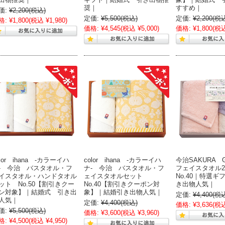
奨｜
すすめ｜
価:
¥2,200
(税込)
定価:
¥5,500
(税込)
定価:
¥2,200
(税
格:
¥1,800
(税込 ¥1,980)
価格:
¥4,545
(税込 ¥5,000)
価格:
¥1,800
(税込
olor ihana -カラーイハ
color ihana -カラーイハ
今治SAKURA 
- 今治 バスタオル・フ
ナ- 今治 バスタオル・フ
フェイスタオル
イスタオル・ハンドタオル
ェイスタオルセット
No.40｜特選
ット No.50【割引きクー
No.40【割引きクーポン対
き出物人気｜
ン対象】｜結婚式 引き出
象】｜結婚引き出物人気｜
定価:
¥4,400
(税
人気｜
定価:
¥4,400
(税込)
価格:
¥3,636
(税込
価:
¥5,500
(税込)
価格:
¥3,600
(税込 ¥3,960)
格:
¥4,500
(税込 ¥4,950)