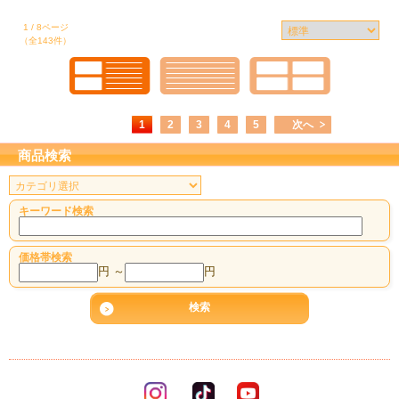
1 / 8ページ
（全143件）
1
2
3
4
5
次へ
商品検索
キーワード検索
価格帯検索
円 ～
円