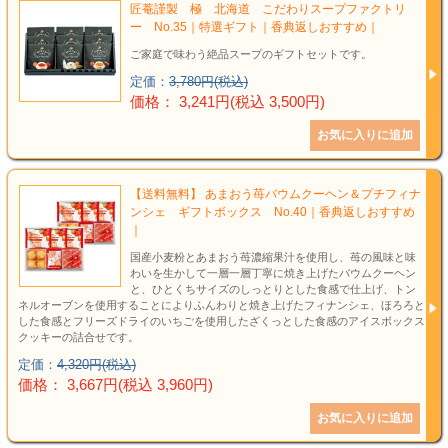
匠菴謹製 極 北海道 こだわりスープファクトリ
ー No.35｜特選ギフト｜香典返しおすすめ｜
ご家庭で味わう絶品スープのギフトセットです。
定価：
3,780円(税込)
価格： 3,241円(税込 3,500円)
【送料無料】 あまおう苺バウムクーヘン＆プチフィナ
ンシェ ギフトボックス No.40｜香典返しおすすめ
｜
国産小麦粉とあまおう苺濃縮果汁を使用し、苺の風味と味
わいを生かして一層一層丁寧に焼き上げたバウムクーヘン
と、ひとくちサイズのしっとりとした食感で仕上げ、トン
ネルオーブンを使用することによりふんわりと焼き上げたフィナンシェ、ほろろと
した食感とフリーズドライのいちごを使用したざくっとした食感のアイスボックス
クッキーの詰合せです。
定価：
4,320円(税込)
価格： 3,667円(税込 3,960円)