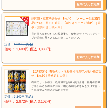
静岡茶・豆菓子詰合せ No.40 （メーカー包装済商
品につき、外のし対応）【割引きクーポン対象】｜法
事・法要引き出物人気｜
見た目もかわいらしい豆菓子を、便利なティーバッグタイ
プの深蒸し茶とともにお楽しみください。
定価：
4,320円(税込)
価格： 3,600円(税込 3,888円)
【送料無料】 有明のり・永谷園松茸風味お吸い物詰合
せ No.30｜香典返し人気｜
有明のり・永谷園 松茸風味お吸い物詰合せ 松茸の香り
が楽しめる永谷園のお吸い物と有明海の恵みを受けて育っ
た風味豊かな海苔の詰合せです。
定価：
3,240円(税込)
価格： 2,872円(税込 3,102円)