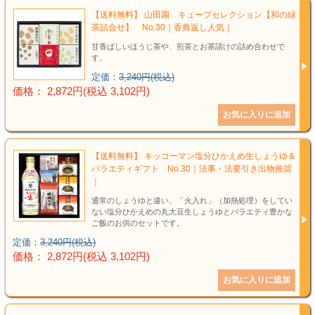
【送料無料】 山田園 キューブセレクション【和の緑
茶詰合せ】 No.30｜香典返し人気｜
甘香ばしいほうじ茶や、煎茶とお茶請けの詰め合わせで
す。
定価：
3,240円(税込)
価格： 2,872円(税込 3,102円)
【送料無料】 キッコーマン塩分ひかえめ生しょうゆ＆
バラエティギフト No.30｜法事・法要引き出物推奨
｜
通常のしょうゆと違い、「火入れ」（加熱処理）をしてい
ない塩分ひかえめの丸大豆生しょうゆとバラエティ豊かな
ご飯のお供のセットです。
定価：
3,240円(税込)
価格： 2,872円(税込 3,102円)