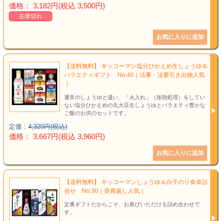
結婚祝い
価格： 3,182円(税込 3,500円)
在庫切れ
新築祝い
初盆・新盆
【送料無料】 キッコーマン塩分ひかえめ生しょうゆ＆
お中元
バラエティギフト No.40｜法事・法要引き出物人気
｜
通常のしょうゆと違い、「火入れ」（加熱処理）をしてい
プレゼント
ない塩分ひかえめの丸大豆生しょうゆとバラエティ豊かな
ご飯のお供のセットです。
長寿のお祝い
定価：
4,320円(税込)
価格： 3,667円(税込 3,960円)
各種記念品
カタログ
【送料無料】 キッコーマンしょうゆ＆白子のり食卓詰
合せ No.30｜香典返し人気｜
その他
定番ギフトだからこそ、お喜びいただける詰め合わせで
す。