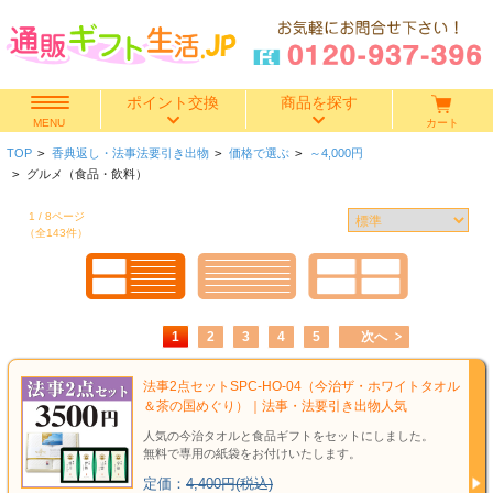
ポイント交換
商品を探す
カート
MENU
TOP
>
香典返し・法事法要引き出物
>
価格で選ぶ
>
～4,000円
快気祝い
>
グルメ（食品・飲料）
1 / 8ページ
香典返し
（全143件）
出産内祝い
結婚内祝い
1
2
3
4
5
次へ
結婚引き出物
法事2点セットSPC-HO-04（今治ザ・ホワイトタオル
＆茶の国めぐり）｜法事・法要引き出物人気
人気の今治タオルと食品ギフトをセットにしました。
出産祝い
無料で専用の紙袋をお付けいたします。
定価：
4,400円(税込)