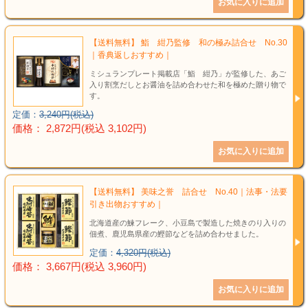
【送料無料】 鮨 紺乃監修 和の極み詰合せ No.30
｜香典返しおすすめ｜
ミシュランプレート掲載店「鮨 紺乃」が監修した、あご
入り割烹だしとお醤油を詰め合わせた和を極めた贈り物で
す。
定価：
3,240円(税込)
価格： 2,872円(税込 3,102円)
【送料無料】 美味之誉 詰合せ No.40｜法事・法要
引き出物おすすめ｜
北海道産の鰊フレーク、小豆島で製造した焼きのり入りの
佃煮、鹿児島県産の鰹節などを詰め合わせました。
定価：
4,320円(税込)
価格： 3,667円(税込 3,960円)