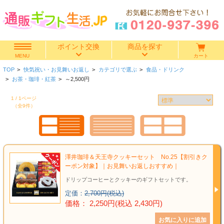
ポイント交換
商品を探す
カート
MENU
TOP
>
快気祝い・お見舞いお返し
>
カテゴリで選ぶ
>
食品・ドリンク
快気祝い
>
お茶・珈琲・紅茶
>
～2,500円
1 / 1ページ
香典返し
（全9件）
出産内祝い
結婚内祝い
澤井珈琲＆天王寺クッキーセット No.25【割引きク
ーポン対象】｜お見舞いお返しおすすめ｜
結婚引き出物
ドリップコーヒーとクッキーのギフトセットです。
定価：
2,700円(税込)
出産祝い
価格： 2,250円(税込 2,430円)