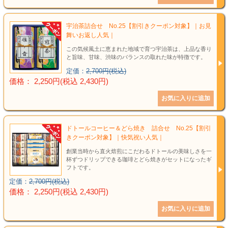
結婚祝い
新築祝い
宇治茶詰合せ No.25【割引きクーポン対象】｜お見
舞いお返し人気｜
この気候風土に恵まれた地域で育つ宇治茶は、上品な香り
初盆・新盆
と旨味、甘味、渋味のバランスの取れた味が特徴です。
定価：
2,700円(税込)
お中元
価格： 2,250円(税込 2,430円)
プレゼント
長寿のお祝い
ドトールコーヒー＆どら焼き 詰合せ No.25【割引
きクーポン対象】｜快気祝い人気｜
創業当時から直火焙煎にこだわるドトールの美味しさを一
各種記念品
杯ずつドリップできる珈琲とどら焼きがセットになったギ
フトです。
カタログ
定価：
2,700円(税込)
価格： 2,250円(税込 2,430円)
その他