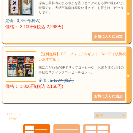
深蒸し茶特有のまろやかな香りとコクのある深い味わいが
特徴です。大納言羊羹は程良い甘さで、お茶うけにピッタ
リです。
定価：
3,780円(税込)
価格： 2,100円(税込 2,268円)
【送料無料】 CC プレミアムギフト No.20｜快気祝
いおすすめ｜
味にこだわるAGFドリップコーヒーや、お湯を注ぐだけの
手軽なスティックコーヒーをセット。
定価：
2,160円(税込)
価格： 1,996円(税込 2,156円)
1 / 1ページ
（全9件）