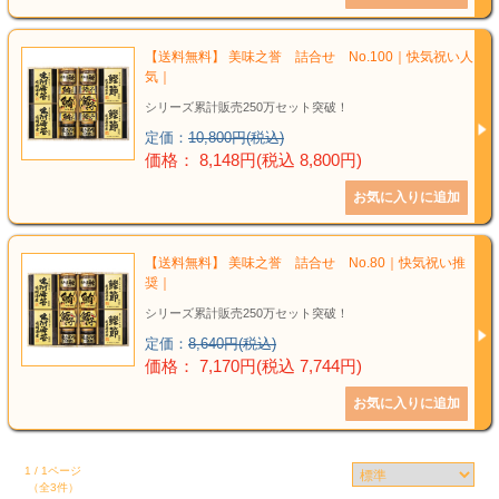
結婚祝い
新築祝い
【送料無料】 美味之誉 詰合せ No.100｜快気祝い人
気｜
シリーズ累計販売250万セット突破！
初盆・新盆
定価：
10,800円(税込)
価格： 8,148円(税込 8,800円)
お中元
プレゼント
【送料無料】 美味之誉 詰合せ No.80｜快気祝い推
長寿のお祝い
奨｜
シリーズ累計販売250万セット突破！
各種記念品
定価：
8,640円(税込)
価格： 7,170円(税込 7,744円)
カタログ
その他
1 / 1ページ
（全3件）