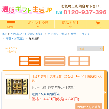
ポイント交換
商品を探す
カート
MENU
TOP
>
快気祝い・お見舞いお返し
>
カテゴリで選ぶ
>
食品・ドリンク
快気祝い
>
海苔・お茶漬け
>
送料無料
1 / 1ページ
香典返し
（全3件）
出産内祝い
結婚内祝い
【送料無料】 美味之誉 詰合せ No.50｜快気祝い人
気｜
結婚引き出物
シリーズ累計販売250万セット突破！
定価：
5,400円(税込)
出産祝い
価格： 4,481円(税込 4,840円)