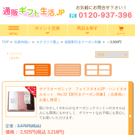
ポイント交換
商品を探す
カート
MENU
TOP
>
出産内祝い
>
カテゴリで選ぶ
>
総額割引きクーポン対象
>
～3,500円
快気祝い
1 / 1ページ
（全1件）
香典返し
出産内祝い
サクラオーガニック フェイスタオル2P・ハンドタオ
結婚内祝い
ルセット No.32【割引きクーポン対象】｜出産祝い
お返し推奨｜
結婚引き出物
肌にやさしくやわらかなオーガニックコットンのタオルは
人にも環境にもやさしく、デリケートなお子様にも安心し
てお使いいただけます。
出産祝い
定価：
3,575円(税込)
価格： 2,925円(税込 3,218円)