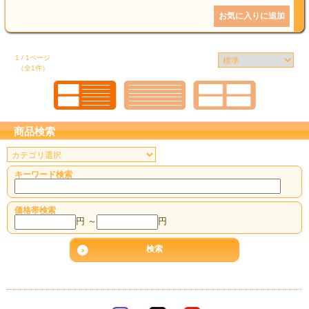
結婚祝い
新築祝い
1 / 1ページ
（全1件）
初盆・新盆
お中元
商品検索
プレゼント
長寿のお祝い
キーワード検索
各種記念品
価格帯検索
円 ～
円
カタログ
その他