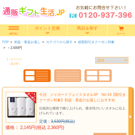
ポイント交換
商品を探す
カート
MENU
TOP
>
初盆・新盆お返し
>
カテゴリから探す
>
総額割引きクーポン対象
快気祝い
>
～2,500円
1 / 1ページ
香典返し
（全2件）
出産内祝い
結婚内祝い
今治 ジャガードフェイスタオル3P No.33【割引き
クーポン対象】初盆・新盆のお返しにおすすめ
結婚引き出物
伝統的な模様で織り上げられ、吸水性のいいタオルに仕上
げられています。
出産祝い
定価：
3,630円(税込)
価格： 2,145円(税込 2,360円)