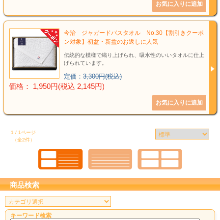
結婚祝い
新築祝い
今治 ジャガードバスタオル No.30【割引きクーポ
ン対象】初盆・新盆のお返しに人気
初盆・新盆
伝統的な模様で織り上げられ、吸水性のいいタオルに仕上
げられています。
お中元
定価：
3,300円(税込)
価格： 1,950円(税込 2,145円)
プレゼント
長寿のお祝い
1 / 1ページ
（全2件）
各種記念品
カタログ
商品検索
その他
キーワード検索