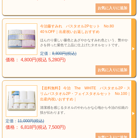
結婚祝い
新築祝い
今治藤すみれ バスタオル2Pセット No.80
初盆・新盆
40％OFF｜出産祝いお返しおすすめ
ほんのり優しい藤色とあざやかなすみれ色という、艶やか
さを持った紫色で上品に仕上げたタオルセットです。
お中元
定価：
8,800円(税込)
価格： 4,800円(税込 5,280円)
プレゼント
長寿のお祝い
【送料無料】 今治 The WHITE バスタオル2P・ス
各種記念品
リムバスタオル2P・フェイスタオルセット No.100｜
出産内祝いおすすめ｜
清潔感を感じるタオルのやわらかな心地から今治の伝統の
カタログ
技が伝わります。
定価：
11,000円(税込)
その他
価格： 6,818円(税込 7,500円)