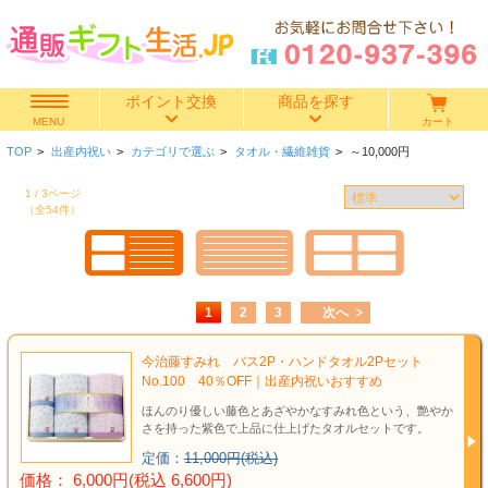
ポイント交換
商品を探す
カート
MENU
TOP
>
出産内祝い
>
カテゴリで選ぶ
>
タオル・繊維雑貨
>
～10,000円
快気祝い
1 / 3ページ
（全54件）
香典返し
出産内祝い
1
2
3
次へ
結婚内祝い
今治藤すみれ バス2P・ハンドタオル2Pセット
結婚引き出物
No.100 40％OFF｜出産内祝いおすすめ
ほんのり優しい藤色とあざやかなすみれ色という、艶やか
さを持った紫色で上品に仕上げたタオルセットです。
出産祝い
定価：
11,000円(税込)
価格： 6,000円(税込 6,600円)