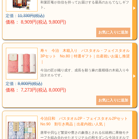
和菓匠菴が自信を持ってお届けする最高のおもてなしギフ
ト。
定価：
11,330円(税込)
価格： 8,909円(税込 9,800円)
寿々 今治 木箱入り バスタオル・フェイスタオル
3Pセット No.80｜特選ギフト｜出産祝いお返し推奨
｜
今治の匠が織り成す、成長を願う麻の葉模様の木箱入り今
治タオルです。
定価：
8,800円(税込)
価格： 7,273円(税込 8,000円)
今治日和 バスタオル2P・フェイスタオル2Pセット
No.90 割引き商品｜出産内祝い人気｜
唐草や貝など繁栄や豊さの象徴とされる伝統柄に果物モチ
ーフを組み合わせたオリジナルの和モダンな今治タオルで