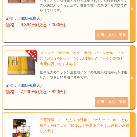
せることで、収穫後ぎゅっと圧縮されていた綿を摘みたて
の状態にふっくらと戻す、世界で唯一の糸づくりの技で作
られています。
定価：
8,800円(税込)
価格： 6,364円(税込 7,000円)
マスタードオーガニック 今治 バスタオル・フェイ
スタオル2Pセット No.80【割引きクーポン対象】｜
出産内祝いおすすめ｜
世界最大のコットン生産地インドの無農薬栽培綿花を使用
した、やさしい今治タオルです。
定価：
8,800円(税込)
価格： 7,200円(税込 7,920円)
匠菴謹製 ミニたんす御進物 「オリーブ de どら
焼き」Premium No.103｜特選ギフト｜出産祝いお返
し人気｜