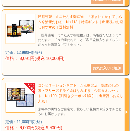
匠菴謹製 ミニたんす御進物 「ほまれ」かすてぃら
＆今治産たおる No.118｜特選ギフト｜出産祝いお返
しおすすめ｜送料無料
「匠菴謹製 ミニたんす御進物」は、高級感ただようミニ
たんすに、「今治産たおる」と「和三盆糖入かすてぃら」
が入った豪華なギフトセット。
定価：
12,980円(税込)
価格： 9,091円(税込 10,000円)
コンビネーションギフト たん熊北店 鶏釜めしの
素・フリーズドライ＆はなみずき 今治タオルセッ
ト No.100【割引きクーポン対象】｜出産祝いお返し
人気｜
京料亭の風雅をご自宅で。愛らしい花柄の今治タオルとと
もにお届けします。
定価：
11,000円(税込)
価格： 9,000円(税込 9,900円)