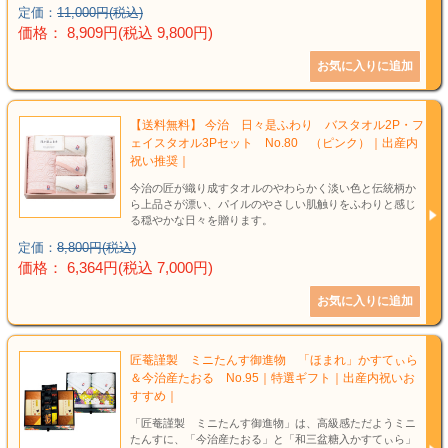
定価：
11,000円(税込)
価格： 8,909円(税込 9,800円)
【送料無料】 今治 日々是ふわり バスタオル2P・フ
ェイスタオル3Pセット No.80 （ピンク）｜出産内
祝い推奨｜
今治の匠が織り成すタオルのやわらかく淡い色と伝統柄か
ら上品さが漂い、パイルのやさしい肌触りをふわりと感じ
る穏やかな日々を贈ります。
定価：
8,800円(税込)
価格： 6,364円(税込 7,000円)
匠菴謹製 ミニたんす御進物 「ほまれ」かすてぃら
＆今治産たおる No.95｜特選ギフト｜出産内祝いお
すすめ｜
「匠菴謹製 ミニたんす御進物」は、高級感ただようミニ
たんすに、「今治産たおる」と「和三盆糖入かすてぃら」