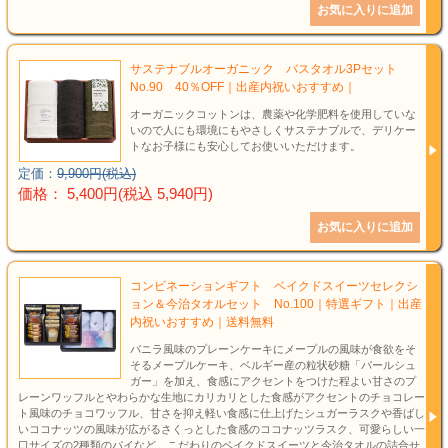
サステナブルオーガニック バスタオル3Pセット
No.90 40％OFF｜出産内祝いおすすめ｜
オーガニックコットンは、農薬や化学肥料を使用していな
いので人にも環境にもやさしくサステナブルで、デリケー
トなお子様にも安心してお使いいただけます。
定価：
9,900円(税込)
価格： 5,400円(税込 5,940円)
コンビネーションギフト ベイクドスイーツセレクシ
ョン＆今治タオルセット No.100｜特選ギフト｜出産
内祝いおすすめ｜送料無料
バニラ風味のプレーンケーキにメープルの風味が食欲をそ
そるメープルケーキ、ベルギー産の粒状砂糖「パールシュ
ガー」を加え、食感にアクセントをつけた程よい甘さのプ
レーンワッフルとやわらかな生地にカリカリとした食感がアクセントのチョコレー
ト風味のチョコワッフル、甘さを抑え軽い食感に仕上げたシュガーラスクや香ばし
いココナッツの風味が広がるさくっとした食感のココナッツラスク、可愛らしい一
口サイズの2種類のパイなど、こだわりのベイクドスイーツと今治タオルの詰合せ