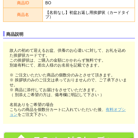
商品ID
BO
【名前なし】初盆お返し用挨拶状（カードタイ
商品名
プ）
商品説明
故人の初めて迎えるお盆、供養のお心遣いに対して、お礼を込め
た挨拶状カードです。
この挨拶状は、ご購入の金額にかかわらず無料です。
別途有料にて、差出人様のお名前を記載できます。
※ ご注文いただいた商品の個数分のみとさせて頂きます。
※ 挨拶状のみのご注文は承っておりませんので、ご了承下さいま
せ。
※ 商品に添付してお届けをさせていただきます。
（ 別添えご希望の方は、備考欄に明記して下さい ）
名前ありをご希望の場合
こちらの商品を個数分カートに入れていただいた後、
有料オプシ
ョン
をご注文下さい。