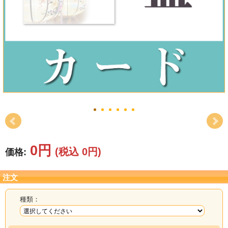
結婚祝い
新築祝い
初盆・新盆
お中元
プレゼント
長寿のお祝い
0円
(税込 0円)
価格:
各種記念品
注文
カタログ
種類：
その他