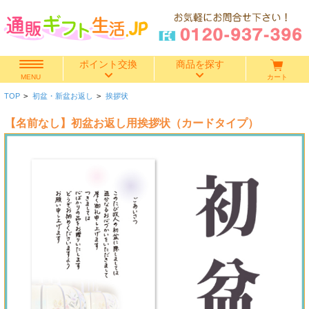
ポイント交換
商品を探す
カート
MENU
TOP
>
初盆・新盆お返し
>
挨拶状
快気祝い
【名前なし】初盆お返し用挨拶状（カードタイプ）
香典返し
出産内祝い
結婚内祝い
結婚引き出物
出産祝い