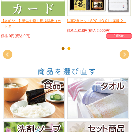
【名前なし】新盆お返し用挨拶状（カ
法事2点セットSPC-HO-01（美味之...
ードタ...
価格:1,818円(税込 2,000円)
価格:0円(税込 0円)
在庫切れ