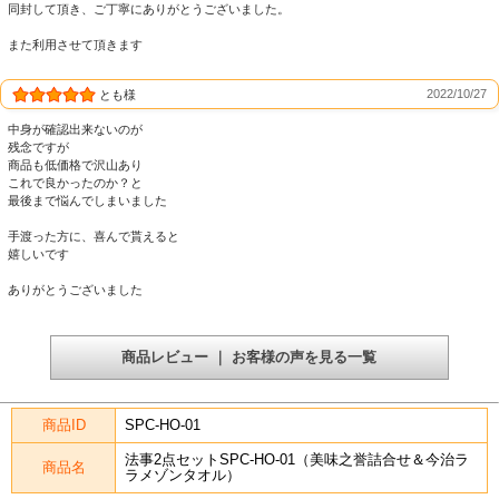
同封して頂き、ご丁寧にありがとうございました。
また利用させて頂きます
2022/10/27
とも様
中身が確認出来ないのが
残念ですが
商品も低価格で沢山あり
これで良かったのか？と
最後まで悩んでしまいました
手渡った方に、喜んで貰えると
嬉しいです
ありがとうございました
商品レビュー ｜ お客様の声を見る一覧
商品ID
SPC-HO-01
法事2点セットSPC-HO-01（美味之誉詰合せ＆今治ラ
商品名
ラメゾンタオル）