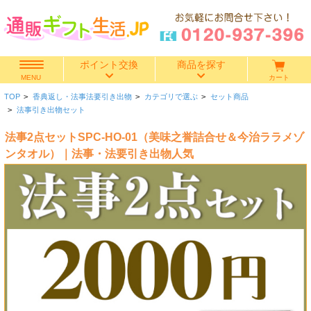
ポイント交換
商品を探す
カート
MENU
TOP
>
香典返し・法事法要引き出物
>
カテゴリで選ぶ
>
セット商品
快気祝い
>
法事引き出物セット
法事2点セットSPC-HO-01（美味之誉詰合せ＆今治ララメゾ
香典返し
ンタオル）｜法事・法要引き出物人気
出産内祝い
結婚内祝い
結婚引き出物
出産祝い