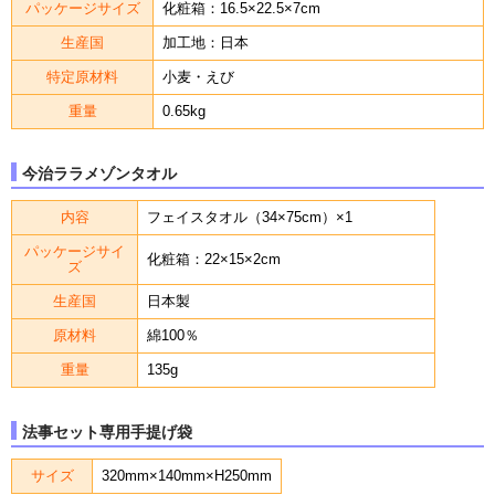
パッケージサイズ
化粧箱：16.5×22.5×7cm
生産国
加工地：日本
特定原材料
小麦・えび
重量
0.65kg
今治ララメゾンタオル
内容
フェイスタオル（34×75cm）×1
パッケージサイ
化粧箱：22×15×2cm
ズ
生産国
日本製
原材料
綿100％
重量
135g
法事セット専用手提げ袋
サイズ
320mm×140mm×H250mm