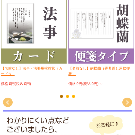
【名前なし】法事・法要用挨拶状（カ
【名前なし】胡蝶蘭（香典返し用挨拶
ードタ...
状）
価格:0円(税込 0円)
価格:0円(税込 0円)
～