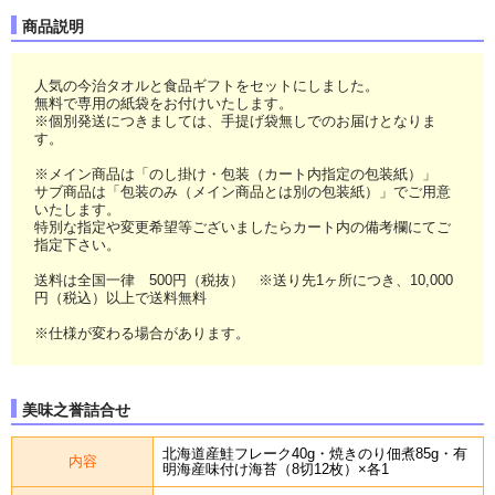
商品説明
人気の今治タオルと食品ギフトをセットにしました。
無料で専用の紙袋をお付けいたします。
※個別発送につきましては、手提げ袋無しでのお届けとなりま
す。
※メイン商品は「のし掛け・包装（カート内指定の包装紙）」
サブ商品は「包装のみ（メイン商品とは別の包装紙）」でご用意
いたします。
特別な指定や変更希望等ございましたらカート内の備考欄にてご
指定下さい。
送料は全国一律 500円（税抜） ※送り先1ヶ所につき、10,000
円（税込）以上で送料無料
※仕様が変わる場合があります。
美味之誉詰合せ
北海道産鮭フレーク40g・焼きのり佃煮85g・有
内容
明海産味付け海苔（8切12枚）×各1