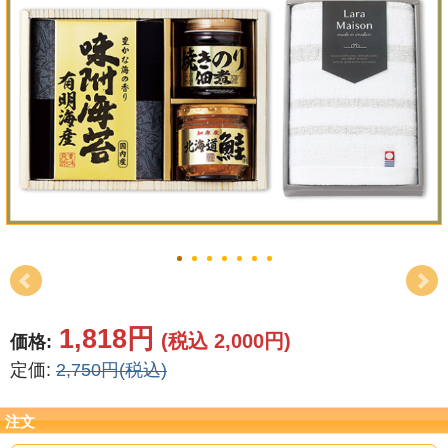
結婚祝い
新築祝い
初盆・新盆
お中元
プレゼント
長寿のお祝い
各種記念品
1,818円
(税込 2,000円)
価格:
カタログ
定価:
2,750円(税込)
その他
注文