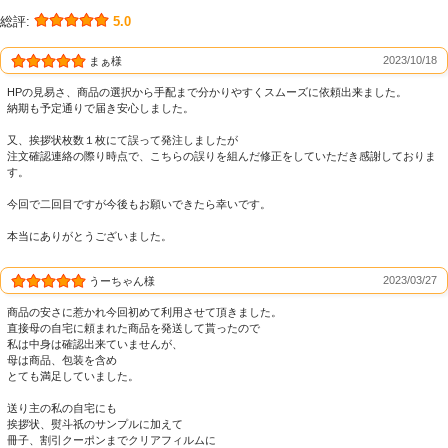
総評:
5.0
2023/10/18
まぁ様
HPの見易さ、商品の選択から手配まで分かりやすくスムーズに依頼出来ました。
納期も予定通りで届き安心しました。
又、挨拶状枚数１枚にて誤って発注しましたが
注文確認連絡の際り時点で、こちらの誤りを組んだ修正をしていただき感謝しておりま
す。
今回で二回目ですが今後もお願いできたら幸いです。
本当にありがとうございました。
2023/03/27
うーちゃん様
商品の安さに惹かれ今回初めて利用させて頂きました。
直接母の自宅に頼まれた商品を発送して貰ったので
私は中身は確認出来ていませんが、
母は商品、包装を含め
とても満足していました。
送り主の私の自宅にも
挨拶状、熨斗祇のサンプルに加えて
冊子、割引クーポンまでクリアフィルムに