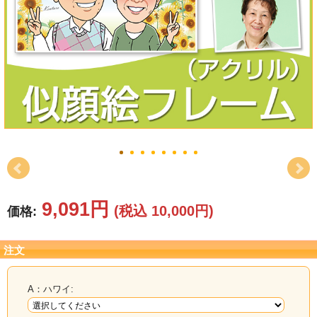
結婚祝い
新築祝い
初盆・新盆
お中元
プレゼント
長寿のお祝い
9,091円
(税込 10,000円)
価格:
各種記念品
カタログ
注文
その他
A：ハワイ: