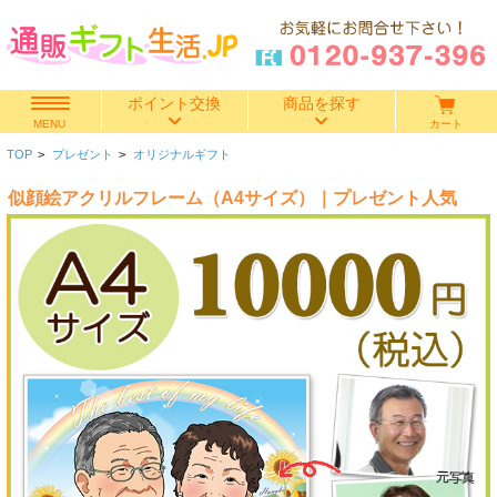
ポイント交換
商品を探す
カート
MENU
TOP
>
プレゼント
>
オリジナルギフト
快気祝い
似顔絵アクリルフレーム（A4サイズ）｜プレゼント人気
香典返し
出産内祝い
結婚内祝い
結婚引き出物
出産祝い