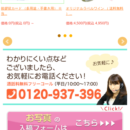
挨拶状カード （多用途・手書き用） ※
オリジナルラベルワイン （ 送料無料
当...
）...
価格:0円(税込 0円)
～
価格:4,500円(税込 4,950円)