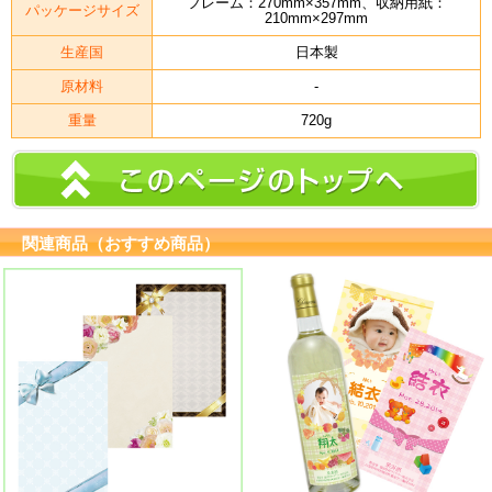
フレーム：270mm×357mm、収納用紙：
パッケージサイズ
210mm×297mm
生産国
日本製
原材料
-
重量
720g
関連商品（おすすめ商品）