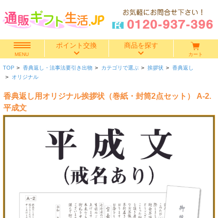
ポイント交換
商品を探す
カート
MENU
TOP
>
香典返し・法事法要引き出物
>
カテゴリで選ぶ
>
挨拶状
>
香典返し
快気祝い
>
オリジナル
香典返し用オリジナル挨拶状（巻紙・封筒2点セット） A-2.
香典返し
平成文
出産内祝い
結婚内祝い
結婚引き出物
出産祝い