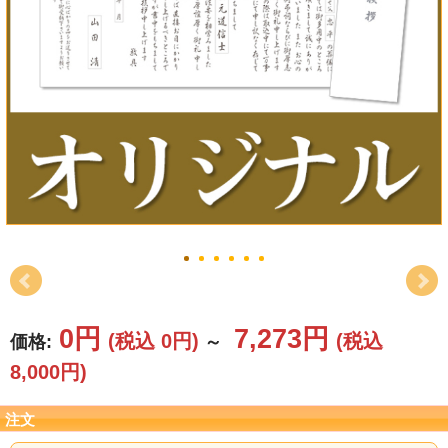
結婚祝い
新築祝い
初盆・新盆
お中元
プレゼント
長寿のお祝い
各種記念品
0円
7,273円
(税込 0円)
(税込
価格:
～
カタログ
8,000円)
その他
注文