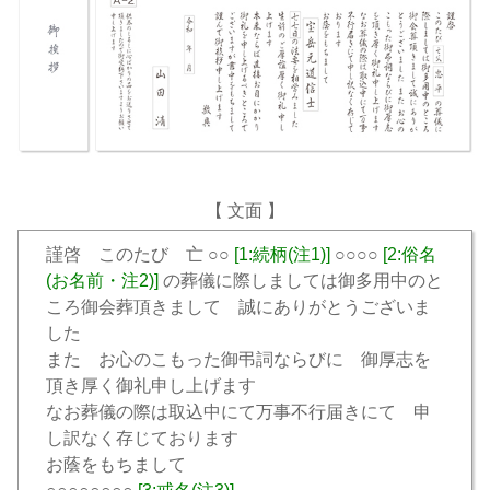
【 文面 】
謹啓 このたび 亡 ○○
[1:続柄(注1)]
○○○○
[2:俗名
(お名前・注2)]
の葬儀に際しましては御多用中のと
ころ御会葬頂きまして 誠にありがとうございま
した
また お心のこもった御弔詞ならびに 御厚志を
頂き厚く御礼申し上げます
なお葬儀の際は取込中にて万事不行届きにて 申
し訳なく存じております
お蔭をもちまして