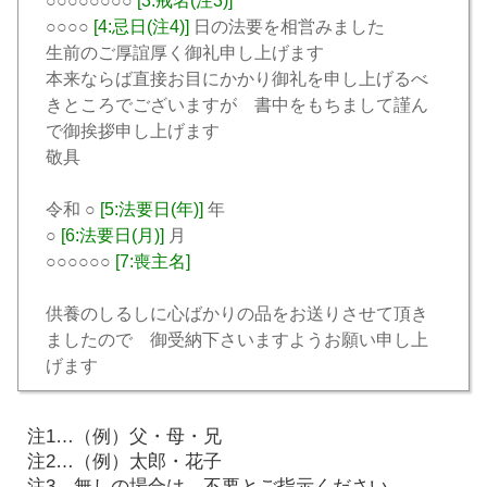
○○○○○○○○
[3:戒名(注3)]
○○○○
[4:忌日(注4)]
日の法要を相営みました
生前のご厚誼厚く御礼申し上げます
本来ならば直接お目にかかり御礼を申し上げるべ
きところでございますが 書中をもちまして謹ん
で御挨拶申し上げます
敬具
令和 ○
[5:法要日(年)]
年
○
[6:法要日(月)]
月
○○○○○○
[7:喪主名]
供養のしるしに心ばかりの品をお送りさせて頂き
ましたので 御受納下さいますようお願い申し上
げます
注1…
（例）父・母・兄
注2…
（例）太郎・花子
注3…
無しの場合は、不要とご指示ください