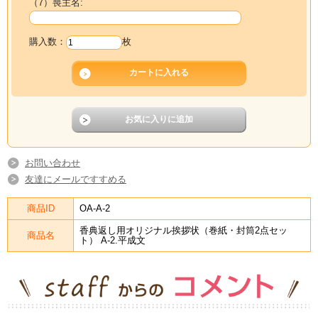
（7）喪主名:
購入数：
枚
お問い合わせ
友達にメールですすめる
商品ID
OA-A-2
香典返し用オリジナル挨拶状（巻紙・封筒2点セッ
商品名
ト） A-2.平成文