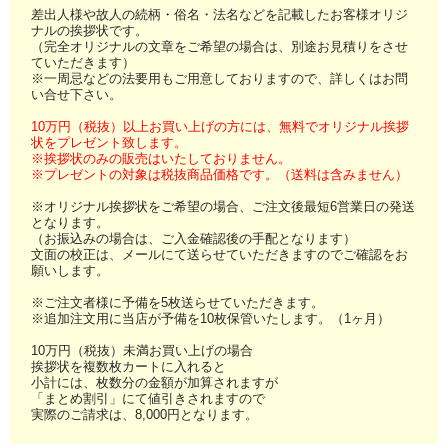
差出人様や故人の続柄・俗名・法名などを記載したお客様オリジ
ナルの挨拶状です。
（完全オリジナルの文章をご希望の場合は、別途お見積りをさせ
ていただきます）
※一周忌などの法要用もご用意しておりますので、詳しくはお問
い合せ下さい。
10万円（税抜）以上お買い上げの方には、無料でオリジナル挨拶
状をプレゼント致します。
※挨拶状のみの販売はいたしておりません。
※プレゼントの対象は税抜商品価格です。（送料は含みません）
※オリジナル挨拶状をご希望の場合、ご注文後最短6営業日の発送
となります。
（お振込みの場合は、ご入金確認後の手配となります）
文面の校正は、メールにて送らせていただきますのでご確認をお
願いします。
※ご注文者様に予備を5枚送らせていただきます。
※追加注文用に当店が予備を10枚保管いたします。（1ヶ月）
10万円（税抜）未満お買い上げの場合
挨拶状を複数枚カートに入れると
小計には、枚数分の金額が加算されますが
「まとめ割引」にて値引きされますので
実際のご請求は、8,000円となります。