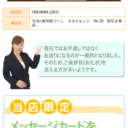
商品ID
OM18084-12KO
今治×泉州桜づくし タオルセット No.20 割引き商
商品名
品