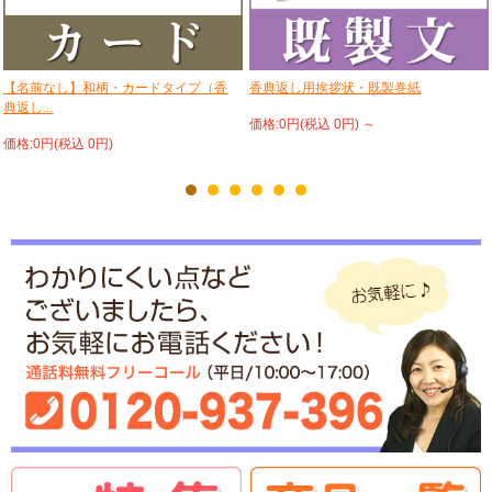
【名前なし】和柄・カードタイプ（香
香典返し用挨拶状・既製巻紙
典返し...
価格:0円(税込 0円)
～
価格:0円(税込 0円)