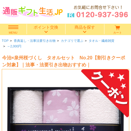
ポイント交換
商品を探す
カート
MENU
TOP
>
香典返し・法事法要引き出物
>
カテゴリで選ぶ
>
タオル・繊維雑貨
快気祝い
>
～2,000円
今治×泉州桜づくし タオルセット No.20【割引きクーポ
香典返し
ン対象】｜法事・法要引き出物おすすめ｜
出産内祝い
結婚内祝い
結婚引き出物
出産祝い