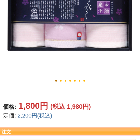
結婚祝い
新築祝い
初盆・新盆
お中元
プレゼント
長寿のお祝い
各種記念品
1,800円
(税込 1,980円)
価格:
カタログ
定価:
2,200円(税込)
その他
注文