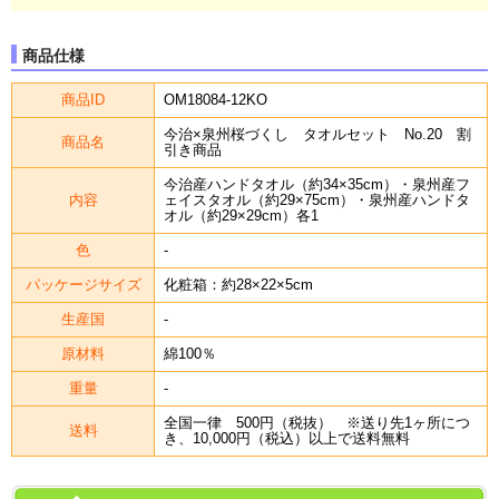
商品仕様
商品ID
OM18084-12KO
今治×泉州桜づくし タオルセット No.20 割
商品名
引き商品
今治産ハンドタオル（約34×35cm）・泉州産フ
内容
ェイスタオル（約29×75cm）・泉州産ハンドタ
オル（約29×29cm）各1
色
-
パッケージサイズ
化粧箱：約28×22×5cm
生産国
-
原材料
綿100％
重量
-
全国一律 500円（税抜） ※送り先1ヶ所につ
送料
き、10,000円（税込）以上で送料無料