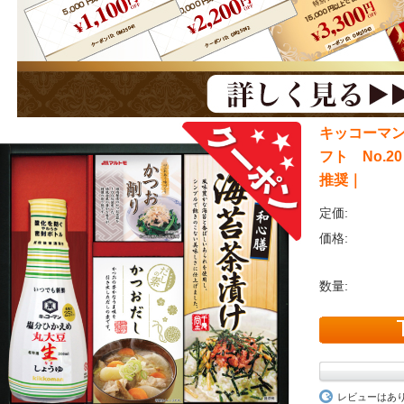
キッコーマ
フト No.
推奨｜
定価:
価格:
数量:
レビューはあ