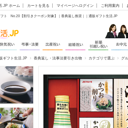
.JP ホーム
カートを見る
マイページへログイン
ご利用案内
ト No.20【割引きクーポン対象】｜香典返し推奨｜｜通販ギフト生活.JP
販ギフト生活.JP
香典返し・法事法要引き出物
カテゴリで選ぶ
グ