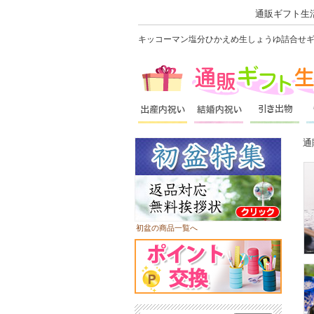
通販ギフト生活
キッコーマン塩分ひかえめ生しょうゆ詰合せギフ
通
初盆の商品一覧へ