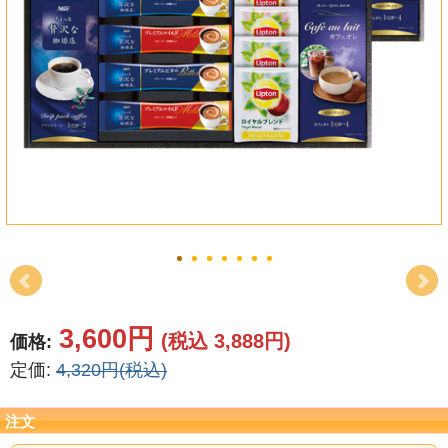
結婚祝い
新築祝い
初盆・新盆
お中元
プレゼント
長寿のお祝い
各種記念品
3,600円
(税込 3,888円)
価格:
カタログ
定価:
4,320円(税込)
その他
注文