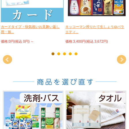
カードタイプ・快気祝いお見舞い返し
キッコーマン搾りたて生しょうゆバラ
用・挨...
エティ...
価格:0円(税込 0円)
～
価格:3,400円(税込 3,672円)