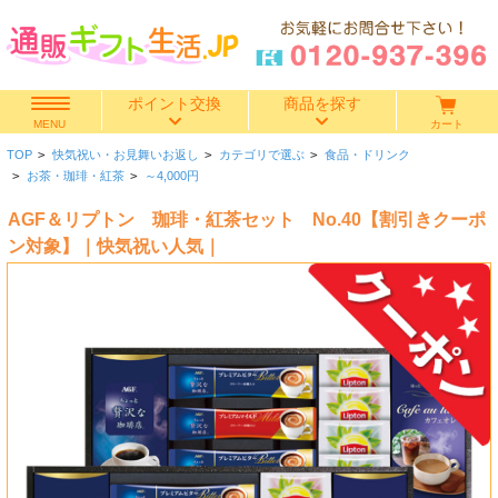
ポイント交換
商品を探す
カート
MENU
TOP
>
快気祝い・お見舞いお返し
>
カテゴリで選ぶ
>
食品・ドリンク
快気祝い
>
お茶・珈琲・紅茶
>
～4,000円
AGF＆リプトン 珈琲・紅茶セット No.40【割引きクーポ
香典返し
ン対象】｜快気祝い人気｜
出産内祝い
結婚内祝い
結婚引き出物
出産祝い