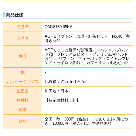
商品仕様
商品ID
OM18160-05KA
AGF＆リプトン 珈琲・紅茶セット No.40 割
商品名
引き商品
AGFちょっと贅沢な珈琲店（スペシャルブレン
ド7g・プレミアムビター・プレミアムマイルド
内容
各4）、リプトン ティーバッグ（ロイヤルブレ
ンド・セイロン各4）、カフェオレ（4袋入）×2
色
-
パッケージサイズ
化粧箱：約37.5×19×7cm
生産国
加工地：日本
原材料
【特定原材料：乳】
重量
-
全国一律 500円（税抜） ※送り先1ヶ所につ
送料
き、10,000円（税込）以上で送料無料