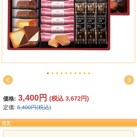
結婚祝い
新築祝い
初盆・新盆
お中元
プレゼント
長寿のお祝い
各種記念品
3,400円
(税込 3,672円)
価格:
定価:
5,400円(税込)
カタログ
その他
注文