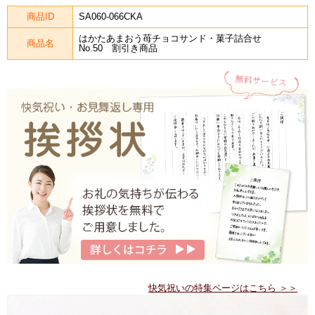
商品ID
SA060-066CKA
はかたあまおう苺チョコサンド・菓子詰合せ
商品名
No.50 割引き商品
快気祝いの特集ページはこちら ＞＞