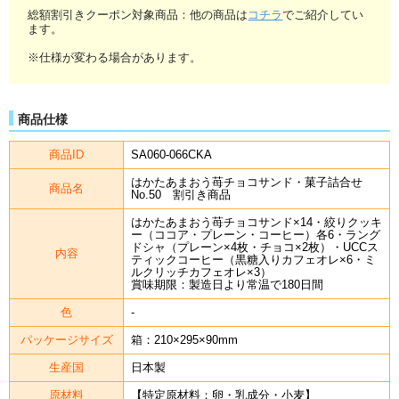
総額割引きクーポン対象商品：他の商品は
コチラ
でご紹介してい
ます。
※仕様が変わる場合があります。
商品仕様
商品ID
SA060-066CKA
はかたあまおう苺チョコサンド・菓子詰合せ
商品名
No.50 割引き商品
はかたあまおう苺チョコサンド×14・絞りクッキ
ー（ココア・プレーン・コーヒー）各6・ラング
ドシャ（プレーン×4枚・チョコ×2枚）・UCCス
内容
ティックコーヒー（黒糖入りカフェオレ×6・ミ
ルクリッチカフェオレ×3）
賞味期限：製造日より常温で180日間
色
-
パッケージサイズ
箱：210×295×90mm
生産国
日本製
原材料
【特定原材料：卵・乳成分・小麦】