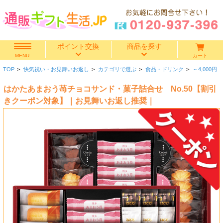
ポイント交換
商品を探す
カート
MENU
TOP
>
快気祝い・お見舞いお返し
>
カテゴリで選ぶ
>
食品・ドリンク
>
～4,000円
快気祝い
はかたあまおう苺チョコサンド・菓子詰合せ No.50【割引
香典返し
きクーポン対象】｜お見舞いお返し推奨｜
出産内祝い
結婚内祝い
結婚引き出物
出産祝い