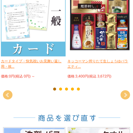
カードタイプ・快気祝いお見舞い返し
キッコーマン搾りたて生しょうゆバラ
用・挨...
エティ...
価格:0円(税込 0円)
～
価格:3,400円(税込 3,672円)