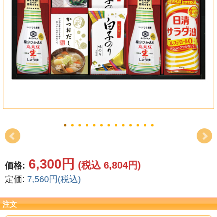
結婚祝い
新築祝い
初盆・新盆
お中元
プレゼント
長寿のお祝い
各種記念品
6,300円
(税込 6,804円)
価格:
カタログ
定価:
7,560円(税込)
その他
注文