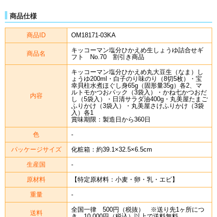
商品仕様
商品ID
OM18171-03KA
キッコーマン塩分ひかえめ生しょうゆ詰合せギ
商品名
フト No.70 割引き商品
キッコーマン塩分ひかえめ丸大豆生（なま）し
ょうゆ200ml・白子のり味のり（8切5枚）・宝
幸貝柱水煮ほぐし身65g（固形量35g）各2、マ
ルトモかつおパック（3袋入）・かね七かつおだ
内容
し（5袋入）・日清サラダ油400g・丸美屋たまご
ふりかけ（3袋入）・丸美屋さけふりかけ（3袋
入）各1
賞味期限：製造日から360日
色
-
パッケージサイズ
化粧箱：約39.1×32.5×6.5cm
生産国
-
原材料
【特定原材料：小麦・卵・乳・エビ】
重量
-
全国一律 500円（税抜） ※送り先1ヶ所につ
送料
き、10,000円（税込）以上で送料無料