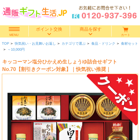
ポイント交換
商品を探す
カート
MENU
TOP
>
快気祝い・お見舞いお返し
>
カテゴリで選ぶ
>
食品・ドリンク
>
食材セット
快気祝い
>
～10,000円
キッコーマン塩分ひかえめ生しょうゆ詰合せギフト
香典返し
No.70【割引きクーポン対象】｜快気祝い推奨｜
出産内祝い
結婚内祝い
結婚引き出物
出産祝い