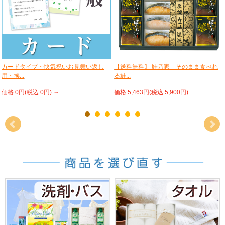
カードタイプ・快気祝いお見舞い返し
【送料無料】 鮭乃家 そのまま食べれ
用・挨...
る鮭...
価格:0円(税込 0円)
～
価格:5,463円(税込 5,900円)