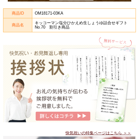
商品ID
OM18171-03KA
キッコーマン塩分ひかえめ生しょうゆ詰合せギフト
商品名
No.70 割引き商品
快気祝いの特集ページはこちら ＞＞