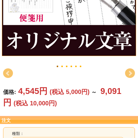
結婚祝い
新築祝い
初盆・新盆
お中元
プレゼント
長寿のお祝い
4,545円
9,091
(税込 5,000円)
価格:
～
各種記念品
円
(税込 10,000円)
カタログ
注文
その他
種類：