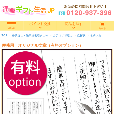
ポイント交換
商品を探す
カート
MENU
TOP
>
香典返し・法事法要引き出物
>
カテゴリで選ぶ
>
挨拶状
>
名前入れ
快気祝い
便箋用 オリジナル文章（有料オプション）
香典返し
出産内祝い
結婚内祝い
結婚引き出物
出産祝い