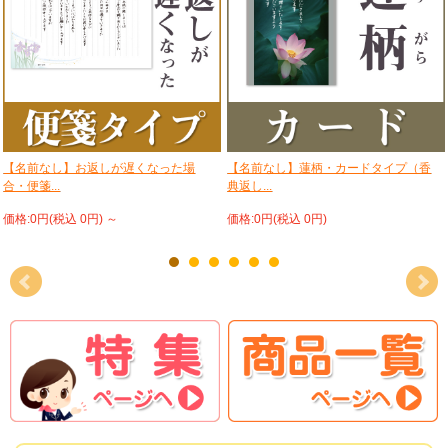
【名前なし】お返しが遅くなった場
【名前なし】蓮柄・カードタイプ（香
合・便箋...
典返し...
価格:0円(税込 0円)
～
価格:0円(税込 0円)