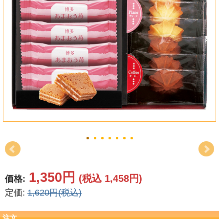
結婚祝い
新築祝い
初盆・新盆
お中元
プレゼント
長寿のお祝い
各種記念品
カタログ
1,350円
(税込 1,458円)
価格:
定価:
1,620円(税込)
その他
注文