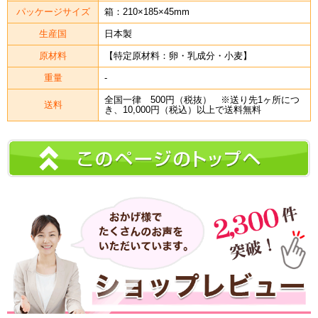
パッケージサイズ
箱：210×185×45mm
生産国
日本製
原材料
【特定原材料：卵・乳成分・小麦】
重量
-
全国一律 500円（税抜） ※送り先1ヶ所につ
送料
き、10,000円（税込）以上で送料無料