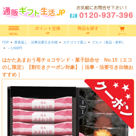
ポイント交換
商品を探す
カート
MENU
TOP
>
香典返し・法事法要引き出物
>
カテゴリで選ぶ
>
グルメ（食品・飲料）
快気祝い
>
～1,500円
はかたあまおう苺チョコサンド・菓子詰合せ No.15（エコ
香典返し
のし限定）【割引きクーポン対象】｜法事・法要引き出物お
すすめ｜
出産内祝い
結婚内祝い
結婚引き出物
出産祝い