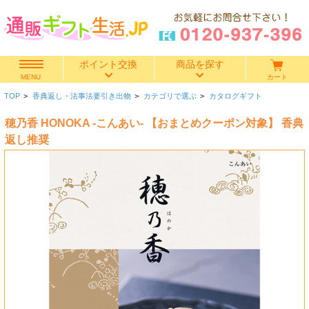
ポイント交換
商品を探す
カート
MENU
TOP
>
香典返し・法事法要引き出物
>
カテゴリで選ぶ
>
カタログギフト
快気祝い
穂乃香 HONOKA -こんあい- 【おまとめクーポン対象】 香典
香典返し
返し推奨
出産内祝い
結婚内祝い
結婚引き出物
出産祝い