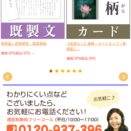
香典返し用挨拶状・既製巻紙
【名前なし】蓮柄・カードタイプ（香
典返し...
価格:0円(税込 0円)
～
価格:0円(税込 0円)