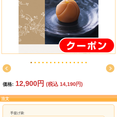
結婚祝い
新築祝い
初盆・新盆
お中元
プレゼント
長寿のお祝い
各種記念品
12,900円
(税込 14,190円)
価格:
カタログ
注文
その他
手提げ袋: