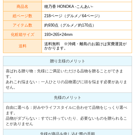
商品名
穂乃香 HONOKA -こんあい-
総ページ数
218ページ（グルメ／64ページ）
アイテム数
約930点（グルメ／約170点）
化粧箱サイズ
193×265×24mm
送料無料 ※沖縄・離島のお届けは実費運賃が
送料
かかります。
贈り主様のメリット
喜ばれる贈り物：先様にご満足いただける品物を贈ることができま
す。
あれこれ悩まない：一人ひとりの品物選びに頭を悩ます必要がありま
せん。
先様のメリット
自由に選べる：好みやライフスタイルに合わせて品物をじっくり選べ
ます。
品物がダブらない：すでに持っていたり、必要ないものを贈られるこ
とがありません
先様が商品を申し込む際の手順