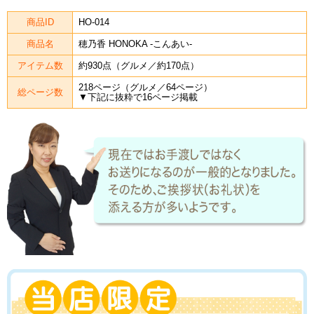
商品ID
HO-014
商品名
穂乃香 HONOKA -こんあい-
アイテム数
約930点（グルメ／約170点）
218ページ（グルメ／64ページ）
総ページ数
▼下記に抜粋で16ページ掲載