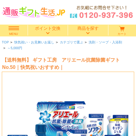
ポイント交換
商品を探す
カート
MENU
TOP
>
快気祝い・お見舞いお返し
>
カテゴリで選ぶ
>
洗剤・ソープ・入浴剤
快気祝い
>
～5,000円
【送料無料】 ギフト工房 アリエール抗菌除菌ギフト
香典返し
No.50｜快気祝いおすすめ｜
出産内祝い
結婚内祝い
結婚引き出物
出産祝い