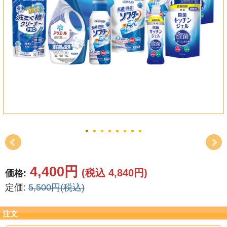
結婚祝い
新築祝い
初盆・新盆
お中元
プレゼント
長寿のお祝い
各種記念品
4,400円
(税込 4,840円)
価格:
カタログ
定価:
5,500円(税込)
その他
注文