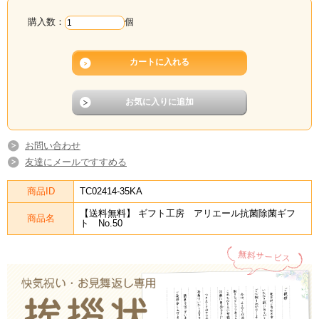
購入数：
個
お問い合わせ
友達にメールですすめる
商品ID
TC02414-35KA
【送料無料】 ギフト工房 アリエール抗菌除菌ギフ
商品名
ト No.50