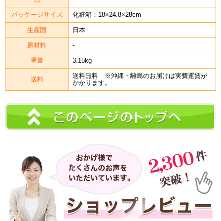
パッケージサイズ
化粧箱：18×24.8×28cm
生産国
日本
原材料
-
重量
3.15kg
送料無料 ※沖縄・離島のお届けは実費運賃が
送料
かかります。