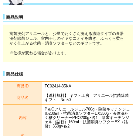
商品説明
抗菌洗剤アリエールと、少量でたくさん洗える濃縮タイプの食器
洗剤除菌ジェル、室内干しのイヤなニオイを防ぎ、ふっくら柔ら
かく仕上がる抗菌・消臭ソフターなどのギフトです。
※仕様が変わる場合があります。
商品仕様
商品ID
TC02414-35KA
【送料無料】 ギフト工房 アリエール抗菌除菌
商品名
ギフト No.50
P＆Gアリエールジェル700g・除菌キッチンジェ
ル200ml・抗菌消臭ソフターEX350g・液体洗た
内容
く槽クリーナーPRO200g×各1、除菌キッチンジ
ェル（詰替）160ml・抗菌消臭ソフターEX（詰
替）350g×各2
色
-