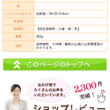
色
-
パッケージサイズ
化粧箱：26×32.5×4cm
生産国
-
原材料
【特定原材料：小麦・卵・乳】
重量
352g
送料無料 ※沖縄・離島のお届けは実費運賃が
送料
かかります。