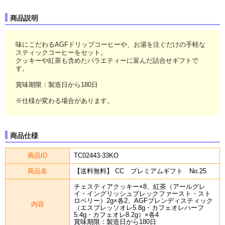
商品説明
味にこだわるAGFドリップコーヒーや、お湯を注ぐだけの手軽な
スティックコーヒーをセット。
クッキーや紅茶も含めたバラエティーに富んだ詰合せギフトで
す。
賞味期限：製造日から180日
※仕様が変わる場合があります。
商品仕様
商品ID
TC02443-33KO
商品名
【送料無料】 CC プレミアムギフト No.25
チェスティアクッキー×8、紅茶（アールグレ
イ・イングリッシュブレックファースト・スト
ロベリー）2g×各2、AGFブレンディスティック
内容
（エスプレッソオレ5.8g・カフェオレハーフ
5.4g・カフェオレ8.2g）×各4
賞味期限：製造日から180日