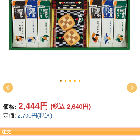
結婚祝い
新築祝い
初盆・新盆
お中元
プレゼント
長寿のお祝い
各種記念品
2,444円
(税込 2,640円)
価格:
カタログ
定価:
2,700円(税込)
その他
注文