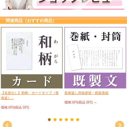
関連商品（おすすめ商品）
【名前なし】和柄・カードタイプ（香
香典返し用挨拶状・既製巻紙
典返し...
価格:0円(税込 0円)
～
価格:0円(税込 0円)