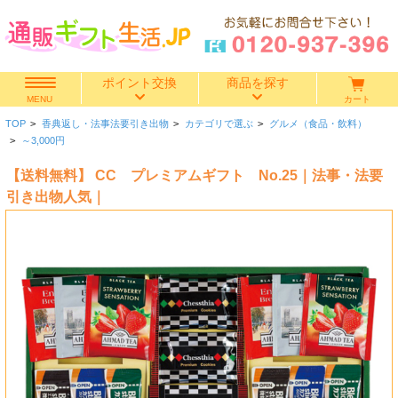
ポイント交換
商品を探す
カート
MENU
TOP
>
香典返し・法事法要引き出物
>
カテゴリで選ぶ
>
グルメ（食品・飲料）
快気祝い
>
～3,000円
【送料無料】 CC プレミアムギフト No.25｜法事・法要
香典返し
引き出物人気｜
出産内祝い
結婚内祝い
結婚引き出物
出産祝い