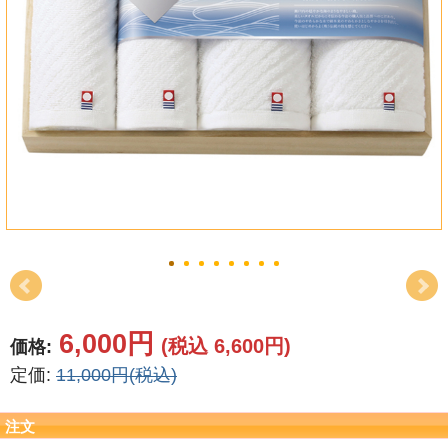
結婚祝い
新築祝い
初盆・新盆
お中元
プレゼント
長寿のお祝い
各種記念品
6,000円
(税込 6,600円)
価格:
カタログ
定価:
11,000円(税込)
その他
注文