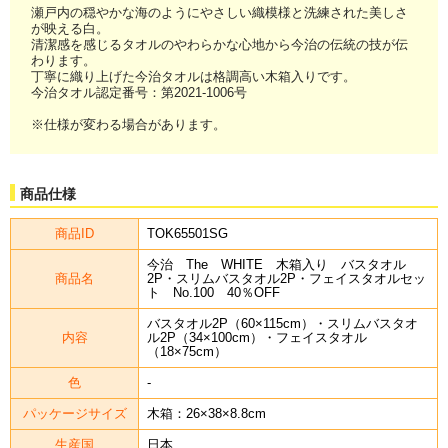
瀬戸内の穏やかな海のようにやさしい織模様と洗練された美しさ
が映える白。
清潔感を感じるタオルのやわらかな心地から今治の伝統の技が伝
わります。
丁寧に織り上げた今治タオルは格調高い木箱入りです。
今治タオル認定番号：第2021-1006号
※仕様が変わる場合があります。
商品仕様
商品ID
TOK65501SG
今治 The WHITE 木箱入り バスタオル
商品名
2P・スリムバスタオル2P・フェイスタオルセッ
ト No.100 40％OFF
バスタオル2P（60×115cm）・スリムバスタオ
内容
ル2P（34×100cm）・フェイスタオル
（18×75cm）
色
-
パッケージサイズ
木箱：26×38×8.8cm
生産国
日本