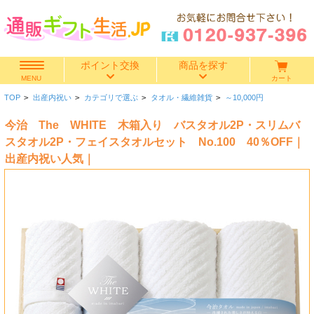
ポイント交換
商品を探す
カート
MENU
TOP
>
出産内祝い
>
カテゴリで選ぶ
>
タオル・繊維雑貨
>
～10,000円
快気祝い
今治 The WHITE 木箱入り バスタオル2P・スリムバ
香典返し
スタオル2P・フェイスタオルセット No.100 40％OFF｜
出産内祝い人気｜
出産内祝い
結婚内祝い
結婚引き出物
出産祝い