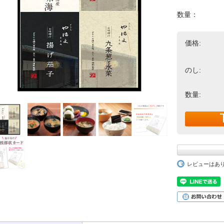
数量：
価格:
のし:
数量:
レビューはあ