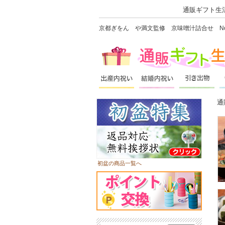
通販ギフト生活
京都ぎをん や満文監修 京味噌汁詰合せ No.1
通
初盆の商品一覧へ