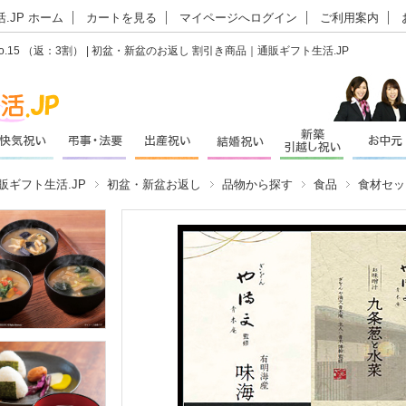
.JP ホーム
カートを見る
マイページへログイン
ご利用案内
5 （返：3割） | 初盆・新盆のお返し 割引き商品｜通販ギフト生活.JP
販ギフト生活.JP
初盆・新盆お返し
品物から探す
食品
食材セッ