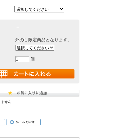
－
外のし限定商品となります。
個
りません