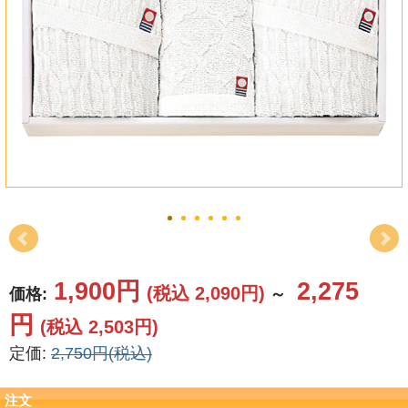
結婚祝い
新築祝い
初盆・新盆
お中元
プレゼント
長寿のお祝い
各種記念品
1,900円
2,275
(税込 2,090円)
価格:
～
円
カタログ
(税込 2,503円)
定価:
2,750円(税込)
その他
注文