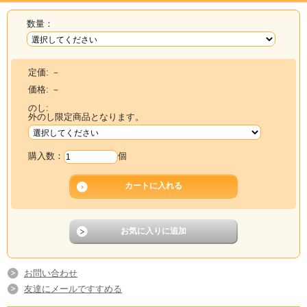
数量：
定価:
－
価格:
－
のし:
外のし限定商品となります。
購入数：
個
お問い合わせ
友達にメールですすめる