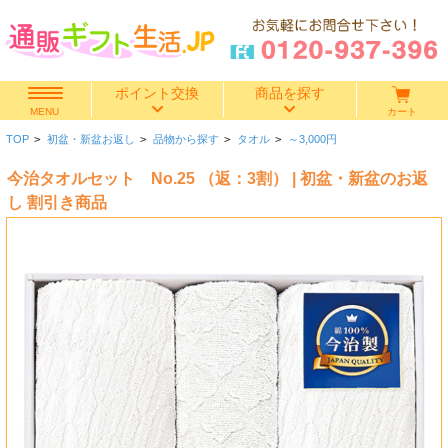
ポイント交換
商品を探す
カート
MENU
TOP
>
初盆・新盆お返し
>
品物から探す
>
タオル
>
～3,000円
快気祝い
今治タオルセット No.25 （返：3割） | 初盆・新盆のお返
香典返し
し 割引き商品
出産内祝い
結婚内祝い
結婚引き出物
出産祝い