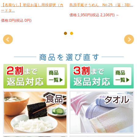
【名前なし】初盆お返し用挨拶状（カ
島原手延そうめん No.25 （返：3割...
ードタ...
価格:1,950円(税込 2,106円)
～
価格:0円(税込 0円)