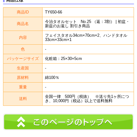
商品ID
TY650-66
今治タオルセット No.25 （返：3割） | 初盆・
商品名
新盆のお返し 割引き商品
フェイスタオル34cm×70cm×2、ハンドタオル
内容
33cm×33cm×1
色
-
パッケージサイズ
化粧箱：25×30×5cm
生産国
-
原材料
綿100％
重量
-
全国一律 500円（税抜） ※送り先1ヶ所につ
送料
き、10,000円（税込）以上で送料無料