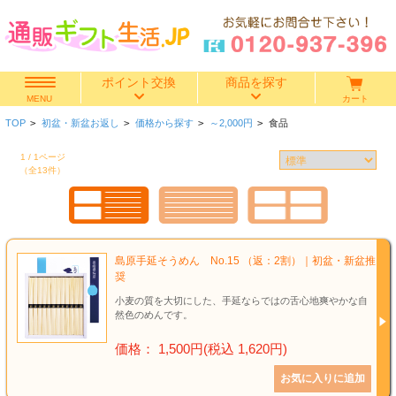
ポイント交換
商品を探す
カート
MENU
TOP
>
初盆・新盆お返し
>
価格から探す
>
～2,000円
>
食品
快気祝い
1 / 1ページ
（全13件）
香典返し
出産内祝い
島原手延そうめん No.15 （返：2割）｜初盆・新盆推
結婚内祝い
奨
小麦の質を大切にした、手延ならではの舌心地爽やかな自
結婚引き出物
然色のめんです。
価格： 1,500円(税込 1,620円)
出産祝い