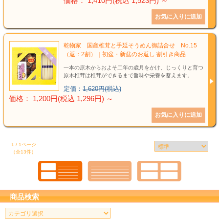
価格： 1,410円(税込 1,523円)
～
乾物家 国産椎茸と手延そうめん御詰合せ No.15
（返：2割）｜初盆・新盆のお返し 割引き商品
一本の原木からおよそ二年の歳月をかけ、じっくりと育つ
原木椎茸は椎茸ができるまで旨味や栄養を蓄えます。
定価：
1,620円(税込)
価格： 1,200円(税込 1,296円)
～
1 / 1ページ
（全13件）
商品検索