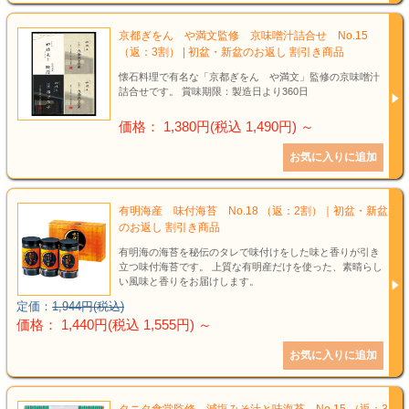
結婚祝い
京都ぎをん や満文監修 京味噌汁詰合せ No.15
新築祝い
（返：3割） | 初盆・新盆のお返し 割引き商品
懐石料理で有名な「京都ぎをん や満文」監修の京味噌汁
初盆・新盆
詰合せです。 賞味期限：製造日より360日
価格： 1,380円(税込 1,490円)
～
お中元
プレゼント
有明海産 味付海苔 No.18 （返：2割）｜初盆・新盆
のお返し 割引き商品
長寿のお祝い
有明海の海苔を秘伝のタレで味付けをした味と香りが引き
立つ味付海苔です。 上質な有明産だけを使った、素晴らし
各種記念品
い風味と香りをお届けします。
定価：
1,944円(税込)
カタログ
価格： 1,440円(税込 1,555円)
～
その他
タニタ食堂監修 減塩みそ汁と味海苔 No.15 （返：3