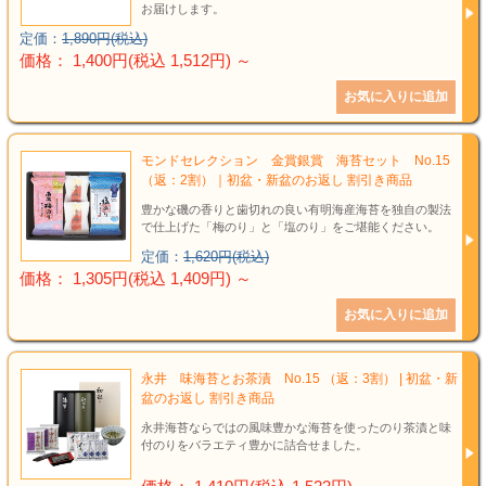
お届けします。
定価：
1,890円(税込)
価格： 1,400円(税込 1,512円)
～
モンドセレクション 金賞銀賞 海苔セット No.15
（返：2割）｜初盆・新盆のお返し 割引き商品
豊かな磯の香りと歯切れの良い有明海産海苔を独自の製法
で仕上げた「梅のり」と「塩のり」をご堪能ください。
定価：
1,620円(税込)
価格： 1,305円(税込 1,409円)
～
永井 味海苔とお茶漬 No.15 （返：3割） | 初盆・新
盆のお返し 割引き商品
永井海苔ならではの風味豊かな海苔を使ったのり茶漬と味
付のりをバラエティ豊かに詰合せました。