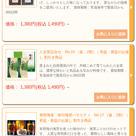
げ、しっかりとした味になっております。 昔ながらの佃煮
をご提供いたします。 賞味期限：常温保存で製造日から
365日間
価格： 1,380円(税込 1,490円)
～
八女茶詰合せ No.15 （返：2割）｜初盆・新盆のお返
し 割引き商品
恵まれた自然環境の中で、丹精こめて育てられた八女茶
は、濃厚な味わいと気品ある甘みが特徴です。 賞味期限：
常温保存で製造日から365日間
価格： 1,380円(税込 1,490円)
～
有明海産 味付海苔バラエティ No.17 （返：2割）｜
初盆・新盆のお返し 割引き商品
有明海の海苔を使った味付のり・海苔ふりかけのセットで
す。 上質な有明産だけを使った、素晴らしい風味と香りを