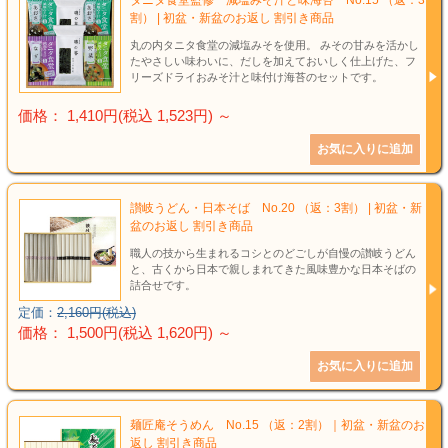
割） | 初盆・新盆のお返し 割引き商品
丸の内タニタ食堂の減塩みそを使用。 みその甘みを活かし
たやさしい味わいに、だしを加えておいしく仕上げた、フ
リーズドライおみそ汁と味付け海苔のセットです。
価格： 1,410円(税込 1,523円)
～
讃岐うどん・日本そば No.20 （返：3割） | 初盆・新
盆のお返し 割引き商品
職人の技から生まれるコシとのどごしが自慢の讃岐うどん
と、古くから日本で親しまれてきた風味豊かな日本そばの
詰合せです。
定価：
2,160円(税込)
価格： 1,500円(税込 1,620円)
～
麺匠庵そうめん No.15 （返：2割）｜初盆・新盆のお
返し 割引き商品