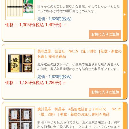
滑らかなのどごしと艶やかな食感、そしてしっかりとした
コシの強さが特徴の麺匠庵そうめんです。
定価：
1,620円(税込)
価格： 1,305円(税込 1,409円)
～
美味之誉 詰合せ No.15 （返：3割） | 初盆・新盆の
お返し 割引き商品
北海道産の鰊フレーク、小豆島で製造された焼き海苔入り
の佃煮、鹿児島県産鰹節などを詰合せた和風ギフトです。
定価：
1,620円(税込)
価格： 1,185円(税込 1,280円)
～
廣川昆布 御昆布 4品佃煮詰合せ（HB-15） No.15
（返：2割）｜初盆・新盆のお返し 割引き商品
明治35年より伝えられてきた「直火釜炊き製法」は、調味
料を佃煮に全て染み込ますことにより、ふっくらと炊き上