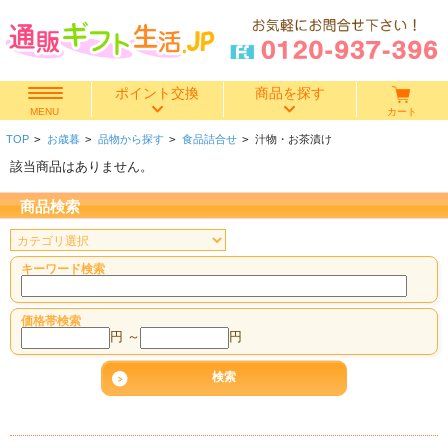
ポイント交換
商品を探す
カート
MENU
TOP
>
お歳暮
>
品物から探す
>
食品詰合せ
>
汁物・お茶漬け
快気祝い
該当商品はありません。
香典返し
商品検索
出産内祝い
キーワード検索
結婚内祝い
価格帯検索
円 ～
円
結婚引き出物
出産祝い