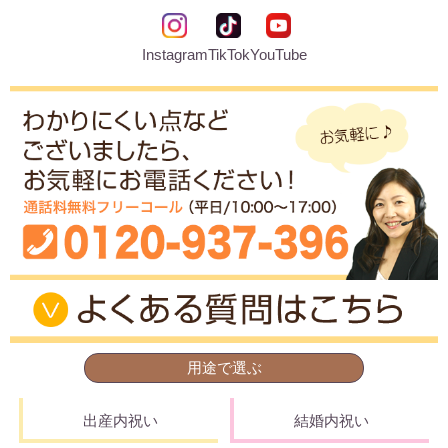
結婚祝い
新築祝い
Instagram
TikTok
YouTube
初盆・新盆
お中元
プレゼント
長寿のお祝い
各種記念品
カタログ
用途で選ぶ
その他
出産内祝い
結婚内祝い