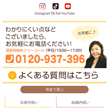
結婚祝い
新築祝い
Instagram
TikTok
YouTube
初盆・新盆
お中元
プレゼント
長寿のお祝い
各種記念品
カタログ
用途で選ぶ
その他
出産内祝い
結婚内祝い