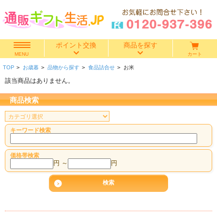
ポイント交換
商品を探す
カート
MENU
TOP
>
お歳暮
>
品物から探す
>
食品詰合せ
>
お米
快気祝い
該当商品はありません。
香典返し
商品検索
出産内祝い
キーワード検索
結婚内祝い
価格帯検索
円 ～
円
結婚引き出物
出産祝い