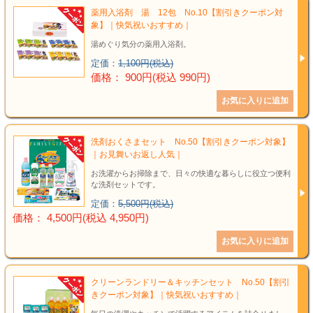
薬用入浴剤 湯 12包 No.10【割引きクーポン対
象】｜快気祝いおすすめ｜
湯めぐり気分の薬用入浴剤。
定価：
1,100円(税込)
価格： 900円(税込 990円)
洗剤おくさまセット No.50【割引きクーポン対象】
｜お見舞いお返し人気｜
お洗濯からお掃除まで、日々の快適な暮らしに役立つ便利
な洗剤セットです。
定価：
5,500円(税込)
価格： 4,500円(税込 4,950円)
クリーンランドリー＆キッチンセット No.50【割引
きクーポン対象】｜快気祝いおすすめ｜