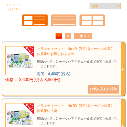
結婚祝い
1 / 2ページ
（全25件）
新築祝い
初盆・新盆
1
2
次へ
お中元
バラエティセット No.40【割引きクーポン対象】｜
お見舞いお返しおすすめ｜
プレゼント
毎日の生活に欠かせないアイテムや食卓で重宝されるギフ
トセットです。
長寿のお祝い
定価：
4,400円(税込)
価格： 3,600円(税込 3,960円)
各種記念品
カタログ
バラエティセット No.50【割引きクーポン対象】｜
快気祝い推奨｜
その他
毎日の生活に欠かせないアイテムや食卓で重宝されるギフ
トセットです。