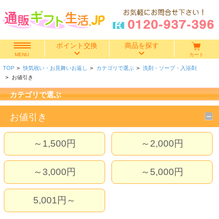
ポイント交換
商品を探す
カート
MENU
TOP
>
快気祝い・お見舞いお返し
>
カテゴリで選ぶ
>
洗剤・ソープ・入浴剤
快気祝い
>
お値引き
カテゴリで選ぶ
香典返し
お値引き
出産内祝い
～1,500円
～2,000円
結婚内祝い
～3,000円
～5,000円
結婚引き出物
出産祝い
5,001円～