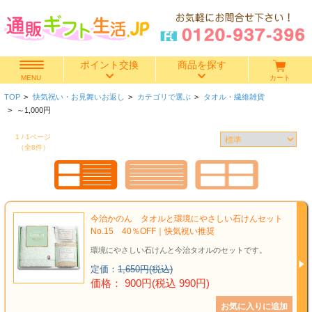
ポイント交換
商品を探す
カート
MENU
TOP
>
快気祝い・お見舞いお返し
>
カテゴリで選ぶ
>
タオル・繊維雑貨
快気祝い
>
～1,000円
1 / 1ページ
香典返し
（全8件）
出産内祝い
結婚内祝い
今治かのん タオルと環境にやさしい石けんセット
No.15 40％OFF｜快気祝い推奨
結婚引き出物
環境にやさしい石けんと今治タオルのセットです。
定価：
1,650円(税込)
出産祝い
価格： 900円(税込 990円)