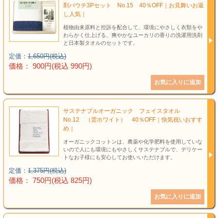
剤パウチ3Pセット No.15 40％OFF｜お見舞いお返
し人気｜
植物由来原料と控訴を配合して、環境にやさしく衣類をや
わらかく仕上げる、爽やかなユーカリの香りの洗濯用洗剤
と日本製タオルのセットです。
定価：
1,650円(税込)
価格： 900円(税込 990円)
サステナブルオーガニック フェイスタオル
No.12 （雲ホワイト） 40％OFF｜快気祝いおすす
め｜
オーガニックコットンは、農薬や化学肥料を使用していな
いので人にも環境にもやさしくサステナブルで、デリケー
トなお子様にも安心してお使いいただけます。
定価：
1,375円(税込)
価格： 750円(税込 825円)