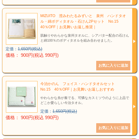
結婚祝い
新築祝い
MIZUITO 澄みわたるみずいと 泉州 ハンドタオ
ル・綿ボディタオル・石けん2Pセット No.15
40％OFF｜お見舞いお返し推奨｜
初盆・新盆
肌触りやわらかな泉州タオルに、シアバター配合の石けん
と綿100％のボディタオルを組み合わせました。
お中元
定価：
1,650円(税込)
価格： 900円(税込 990円)
プレゼント
長寿のお祝い
今治かのん フェイス・ハンドタオルセット
No.15 40％OFF｜お見舞いお返しおすすめ
各種記念品
やわらかな糸が奏でる、可憐なカスミソウのように上品で
どこか愛らしい今治タオル。
カタログ
定価：
1,650円(税込)
価格： 900円(税込 990円)
その他