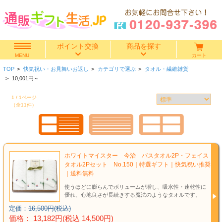
ポイント交換
商品を探す
カート
MENU
TOP
>
快気祝い・お見舞いお返し
>
カテゴリで選ぶ
>
タオル・繊維雑貨
快気祝い
>
10,001円～
1 / 1ページ
香典返し
（全11件）
出産内祝い
結婚内祝い
ホワイトマイスター 今治 バスタオル2P・フェイス
タオル2Pセット No.150｜特選ギフト｜快気祝い推奨
結婚引き出物
｜送料無料
使うほどに膨らんでボリュームが増し、吸水性・速乾性に
優れ、心地良さが長続きする魔法のようなタオルです。
出産祝い
定価：
16,500円(税込)
価格： 13,182円(税込 14,500円)