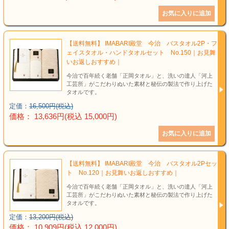
結婚祝い
新築祝い
【送料無料】 IMABARI殿堂 今治 バスタオル2P・フ
初盆・新盆
ェイスタオル・ハンドタオルセット No.150｜お見舞
いお返しおすすめ｜
今治で百年続く老舗「正岡タオル」と、洗いの達人「河上
お中元
工芸所」がこだわりぬいた素材と秘伝の製法で作り上げた
タオルです。
プレゼント
定価：
16,500円(税込)
価格： 13,636円(税込 15,000円)
長寿のお祝い
各種記念品
【送料無料】 IMABARI殿堂 今治 バスタオル2Pセッ
ト No.120｜お見舞いお返しおすすめ｜
カタログ
今治で百年続く老舗「正岡タオル」と、洗いの達人「河上
工芸所」がこだわりぬいた素材と秘伝の製法で作り上げた
タオルです。
その他
定価：
13,200円(税込)
価格： 10,909円(税込 12,000円)