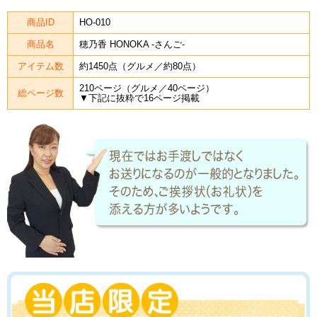
商品ID
HO-010
商品名
穂乃香 HONOKA -さんご-
アイテム数
約1450点（グルメ／約80点）
210ページ（グルメ／40ページ）
総ページ数
▼下記に抜粋で16ページ掲載