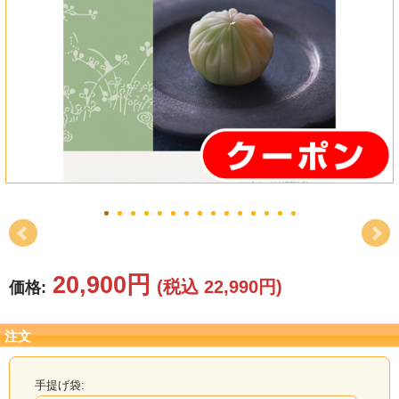
結婚祝い
新築祝い
初盆・新盆
お中元
プレゼント
長寿のお祝い
各種記念品
20,900円
(税込 22,990円)
価格:
カタログ
注文
その他
手提げ袋: