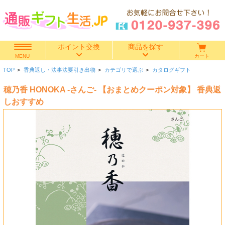
ポイント交換
商品を探す
カート
MENU
TOP
>
香典返し・法事法要引き出物
>
カテゴリで選ぶ
>
カタログギフト
快気祝い
穂乃香 HONOKA -さんご- 【おまとめクーポン対象】 香典返
香典返し
しおすすめ
出産内祝い
結婚内祝い
結婚引き出物
出産祝い