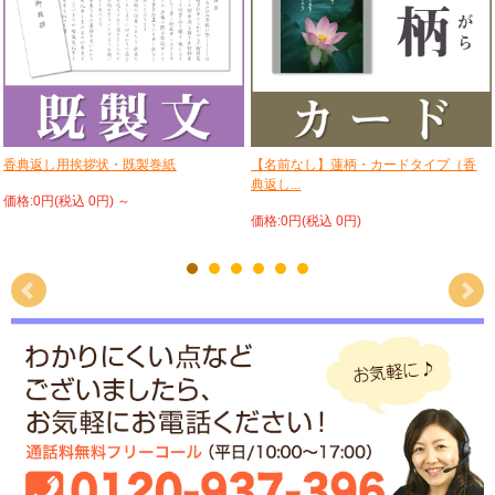
香典返し用挨拶状・既製巻紙
【名前なし】蓮柄・カードタイプ（香
典返し...
価格:0円(税込 0円)
～
価格:0円(税込 0円)