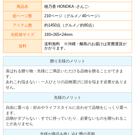
商品名
穂乃香 HONOKA -さんご-
総ページ数
210ページ（グルメ／40ページ）
アイテム数
約1450点（グルメ／約80点）
化粧箱サイズ
193×265×24mm
送料無料 ※沖縄・離島のお届けは実費運賃が
送料
かかります。
贈り主様のメリット
喜ばれる贈り物：先様にご満足いただける品物を贈ることができま
す。
あれこれ悩まない：一人ひとりの品物選びに頭を悩ます必要がありま
せん。
先様のメリット
自由に選べる：好みやライフスタイルに合わせて品物をじっくり選べ
ます。
品物がダブらない：すでに持っていたり、必要ないものを贈られるこ
とがありません
先様が商品を申し込む際の手順