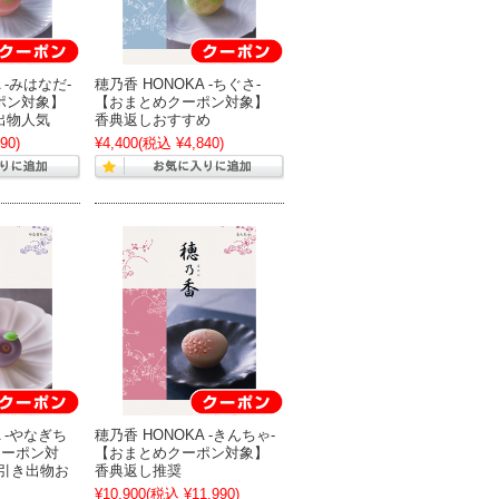
 -みはなだ-
穂乃香 HONOKA -ちぐさ-
ポン対象】
【おまとめクーポン対象】
出物人気
香典返しおすすめ
90)
¥4,400
(税込 ¥4,840)
A -やなぎち
穂乃香 HONOKA -きんちゃ-
クーポン対
【おまとめクーポン対象】
要引き出物お
香典返し推奨
¥10,900
(税込 ¥11,990)