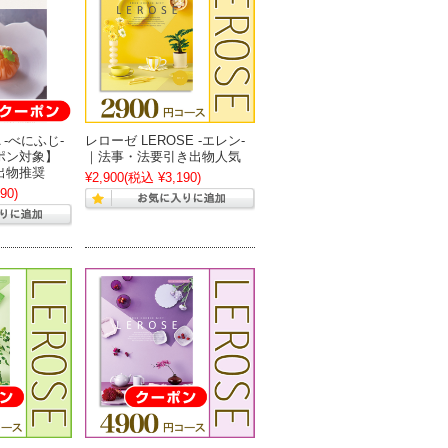
 -べにふじ-
レローゼ LEROSE -エレン-
ポン対象】
｜法事・法要引き出物人気
出物推奨
¥2,900
(税込 ¥3,190)
90)