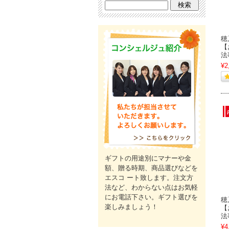
穂
【
法
¥2
ギフトの用途別にマナーや金
額、贈る時期、商品選びなどを
エスコ ート致します。注文方
法など、わからない点はお気軽
にお電話下さい。ギフト選びを
穂
楽しみましょう！
【
法
¥4