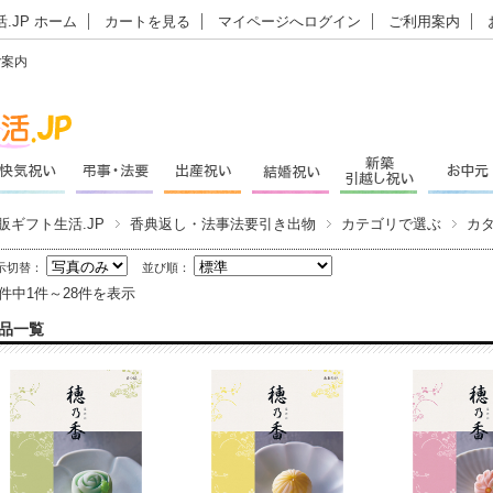
.JP ホーム
カートを見る
マイページへログイン
ご利用案内
ご案内
販ギフト生活.JP
香典返し・法事法要引き出物
カテゴリで選ぶ
カ
示切替：
並び順：
8件中1件～28件を表示
品一覧