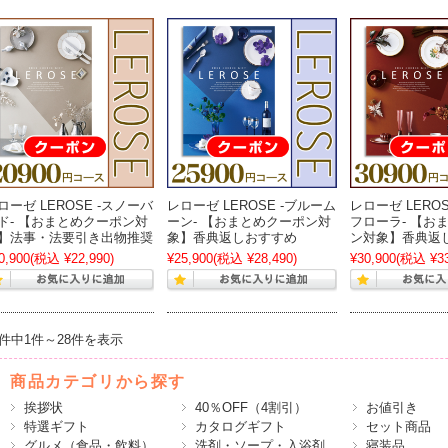
ローゼ LEROSE -スノーバ
レローゼ LEROSE -ブルーム
レローゼ LERO
ド- 【おまとめクーポン対
ーン- 【おまとめクーポン対
フローラ- 【お
】法事・法要引き出物推奨
象】香典返しおすすめ
ン対象】香典返
0,900
(税込 ¥22,990)
¥25,900
(税込 ¥28,490)
¥30,900
(税込 ¥33
8件中1件～28件を表示
商品カテゴリから探す
挨拶状
40％OFF（4割引）
お値引き
特選ギフト
カタログギフト
セット商品
グルメ（食品・飲料）
洗剤・ソープ・入浴剤
寝装品