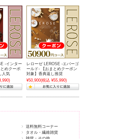
SE -インター
レローゼ LEROSE -エバーゴ
まとめクーポ
ールド- 【おまとめクーポン
し人気
対象】香典返し推奨
,990)
¥50,900
(税込 ¥55,990)
送料無料コーナー
タオル・繊維雑貨
雑貨・その他