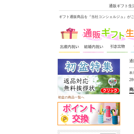
通販ギフト生活
ギフト通販商品を『当社コンシェルジュ』が
通
表
2
商
初盆の商品一覧へ