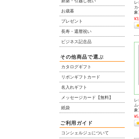
新築・引越し祝い
レ
カ
お歳暮
象
¥3
プレゼント
長寿・還暦祝い
ビジネス記念品
その他商品で選ぶ
カタログギフト
リボンギフトカード
名入れギフト
メッセージカード【無料】
レ
ム
紙袋
象
¥5
ご利用ガイド
コンシェルジュについて