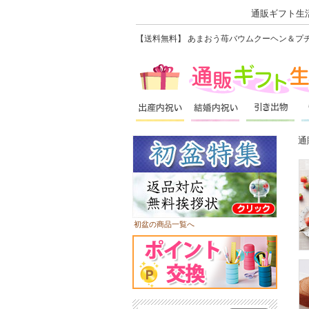
通販ギフト生活
【送料無料】 あまおう苺バウムクーヘン＆プチ
通
初盆の商品一覧へ