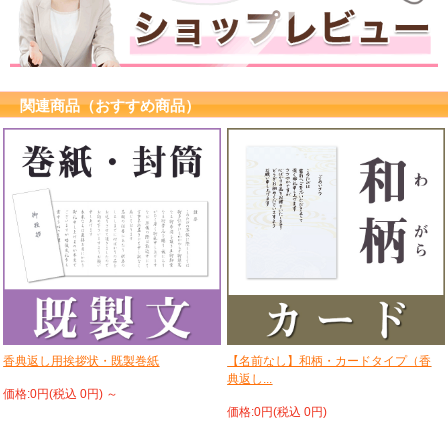
関連商品（おすすめ商品）
香典返し用挨拶状・既製巻紙
【名前なし】和柄・カードタイプ（香
典返し...
価格:0円(税込 0円)
～
価格:0円(税込 0円)