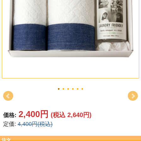
結婚祝い
新築祝い
初盆・新盆
お中元
プレゼント
長寿のお祝い
各種記念品
カタログ
2,400円
(税込 2,640円)
価格:
定価:
4,400円(税込)
その他
注文