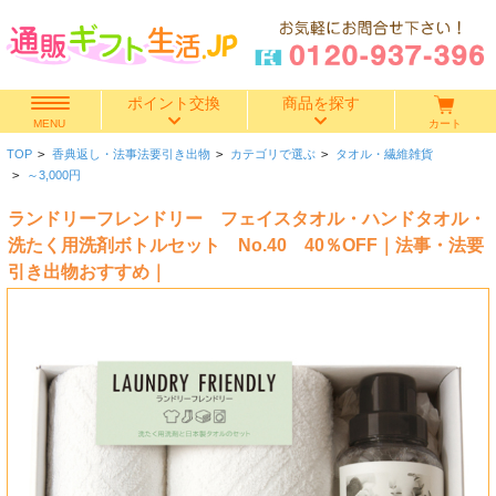
ポイント交換
商品を探す
カート
MENU
TOP
>
香典返し・法事法要引き出物
>
カテゴリで選ぶ
>
タオル・繊維雑貨
快気祝い
>
～3,000円
ランドリーフレンドリー フェイスタオル・ハンドタオル・
香典返し
洗たく用洗剤ボトルセット No.40 40％OFF｜法事・法要
引き出物おすすめ｜
出産内祝い
結婚内祝い
結婚引き出物
出産祝い